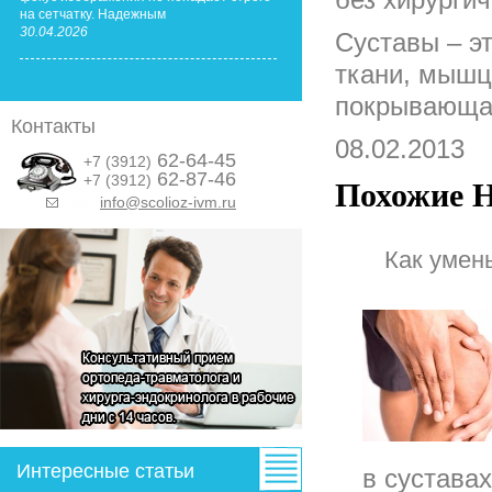
на сетчатку. Надежным
30.04.2026
Суставы – эт
ткани, мышц
покрывающая
Контакты
08.02.2013
62-64-45
+7 (3912)
62-87-46
+7 (3912)
Похожие Н
info@scolioz-ivm.ru
&nbsp;
Как умен
Интересные статьи
в суставах