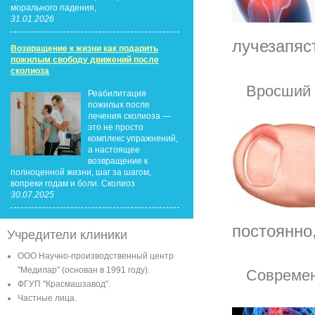
морального падения,
31.01.2026
лучезапяст
Возвращение к жизни как подарить
пожилым свободу движений после
сколиоза
Вросший 
Реабилитация
пожилых после
лечения сколиоза —
это не просто
комплекс упражнений,
а настоящее
возвращение к
полноценной жизни, шаг за шагом,
вопреки годам и боли. Сколиоз
30.07.2025
постоянно,
Учредители клиники
ООО Научно-производственный центр
"Медилар" (основан в 1991 году).
Современ
ФГУП "Красмашзавод".
Частные лица.