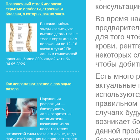
Позвоночный столб человека:
консультаци
скрытые слабости, строение и
болезни, о которых важно знать
Во время на
Вы когда-нибудь
предварител
задумывались, что
именно держит ваше
для того чт
тело в вертикальном
крови, рентг
положении по 12–16
часов в сутки? По
некоторых с
данным клинической
практики, более 80% людей хотя бы
чтобы добит
04.05.2026
Есть много 
актуальные 
Как исправляют зрение с помощью
лазера
используютс
Нарушения
правильном 
рефракции —
близорукость,
случаях буд
дальнозоркость и
астигматизм —
возникает
бо
возникают из-за
данной проб
несоответствия
оптической силы глаза его длине, когда
без хирурги
фокус изображения не попадает строго