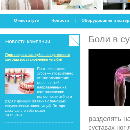
О институте
Новости
Оборудование и мате
|
|
Боли в с
Новости компании
Протезирование зубов: современные
методы восстановления улыбки
Протезирование
зубов — это комплекс
стоматологических
мероприятий,
направленных на
восстановление
целостности зубного
ряда и функции жевания с помощью
искусственных конструкций. Потеря
даже одного зуба может
14.05.2026
разделять н
суставах ног 