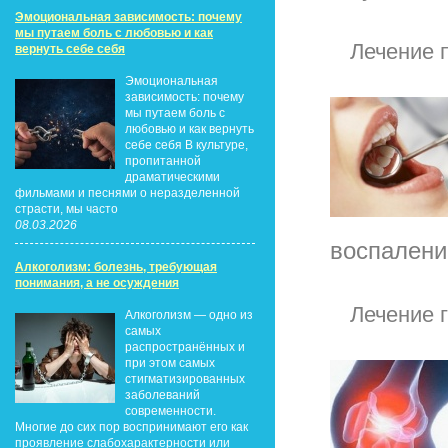
Эмоциональная зависимость: почему
мы путаем боль с любовью и как
Лечение 
вернуть себе себя
Эмоциональная
зависимость: почему
мы путаем боль с
любовью и как вернуть
себе себя В культуре,
пропитанной
драматическими
фильмами и песнями о неразделенной
страсти, мы часто
08.03.2026
воспалени
Алкоголизм: болезнь, требующая
понимания, а не осуждения
Лечение 
Алкоголизм — одно из
самых
распространённых и
при этом самых
стигматизированных
заболеваний
современности.
Многие до сих пор воспринимают его как
проявление слабохарактерности или