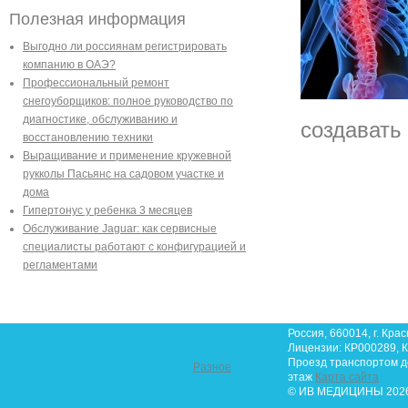
Полезная информация
Выгодно ли россиянам регистрировать
компанию в ОАЭ?
Профессиональный ремонт
снегоуборщиков: полное руководство по
диагностике, обслуживанию и
создавать
восстановлению техники
Выращивание и применение кружевной
рукколы Пасьянс на садовом участке и
дома
Гипертонус у ребенка 3 месяцев
Обслуживание Jaguar: как сервисные
специалисты работают с конфигурацией и
регламентами
Россия, 660014, г. Крас
Лицензии: КР000289, К
Проезд транспортом до 
Разное
этаж
Карта сайта
© ИВ МЕДИЦИНЫ 2026.