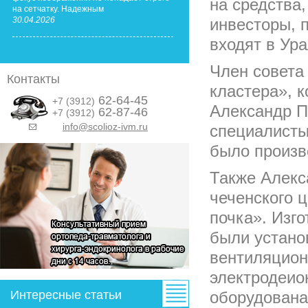
на средства
на сетчатку. Надежным
30.04.2026
инвесторы, 
входят в Ур
Член совета
Контакты
кластера», 
62-64-45
+7 (3912)
Александр П
62-87-46
+7 (3912)
info@scolioz-ivm.ru
специалисты
&nbsp;
было произв
Также Алекс
чеченского 
почка». Изг
были устано
вентиляцион
электродеио
Интересные статьи
оборудована