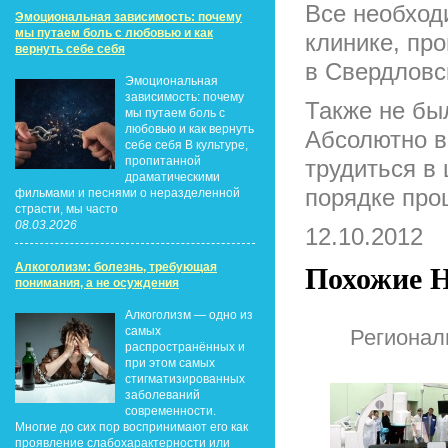
Все необход
Эмоциональная зависимость: почему
мы путаем боль с любовью и как
клинике, пр
вернуть себе себя
в Свердловс
Эмоциональная
зависимость: почему
Также не бы
мы путаем боль с
любовью и как вернуть
Абсолютно в
себе себя В культуре,
пропитанной
трудиться в
драматическими
порядке про
фильмами и песнями о неразделенной
страсти, мы часто
08.03.2026
12.10.2012
Алкоголизм: болезнь, требующая
Похожие Н
понимания, а не осуждения
Алкоголизм — одно из
самых
Регионал
распространённых и
при этом самых
стигматизированных
заболеваний
современности.
Многие до сих пор воспринимают его как
проявление слабохарактерности или