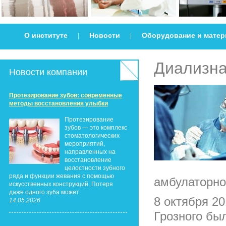
О институте
Новости
Оборудование и мате
|
|
Диализна
Новости компании
Протезирование зубов: современные
методы восстановления улыбки
Протезирование
зубов — это комплекс
стоматологических
мероприятий,
направленных на
восстановление
целостности зубного
ряда и функции жевания с помощью
амбулаторно
искусственных конструкций. Потеря
даже одного зуба может
8 октября 20
14.05.2026
Грозного бы