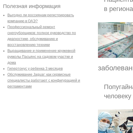
Полезная информация
в регион
Выгодно ли россиянам регистрировать
компанию в ОАЭ?
Профессиональный ремонт
снегоуборщиков: полное руководство по
диагностике, обслуживанию и
восстановлению техники
Выращивание и применение кружевной
рукколы Пасьянс на садовом участке и
дома
заболеван
Гипертонус у ребенка 3 месяцев
Обслуживание Jaguar: как сервисные
специалисты работают с конфигурацией и
Попугайн
регламентами
человеку