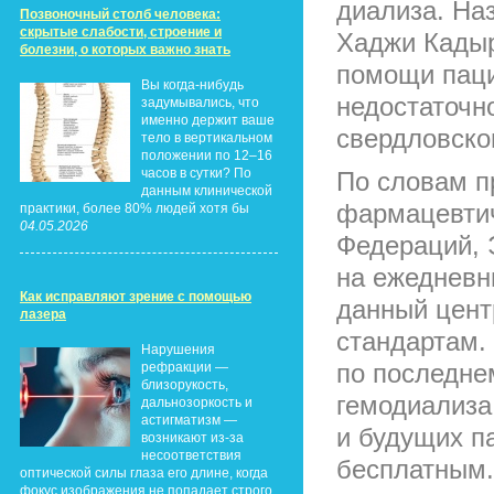
диализа. На
Позвоночный столб человека:
скрытые слабости, строение и
Хаджи Кадыр
болезни, о которых важно знать
помощи паци
Вы когда-нибудь
недостаточн
задумывались, что
именно держит ваше
свердловско
тело в вертикальном
положении по 12–16
часов в сутки? По
По словам п
данным клинической
фармацевтич
практики, более 80% людей хотя бы
04.05.2026
Федераций, 
на ежедневн
Как исправляют зрение с помощью
данный цент
лазера
стандартам.
Нарушения
по последне
рефракции —
близорукость,
гемодиализа
дальнозоркость и
астигматизм —
и будущих п
возникают из-за
несоответствия
бесплатным.
оптической силы глаза его длине, когда
фокус изображения не попадает строго