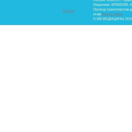
Россия, 660014, г. Крас
Лицензии: КР000289, К
Проезд транспортом до 
Разное
этаж
Карта сайта
© ИВ МЕДИЦИНЫ 2026.