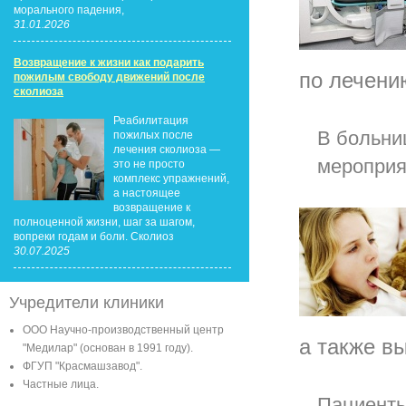
морального падения,
31.01.2026
Возвращение к жизни как подарить
по лечению
пожилым свободу движений после
сколиоза
Реабилитация
В больни
пожилых после
лечения сколиоза —
мероприя
это не просто
комплекс упражнений,
а настоящее
возвращение к
полноценной жизни, шаг за шагом,
вопреки годам и боли. Сколиоз
30.07.2025
Учредители клиники
ООО Научно-производственный центр
а также вы
"Медилар" (основан в 1991 году).
ФГУП "Красмашзавод".
Частные лица.
Пациенты