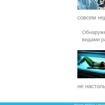
совсем нед
Обнаруже
видами р
не настол