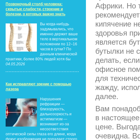
Африки. Но т
Позвоночный столб человека:
скрытые слабости, строение и
рекомендует
болезни, о которых важно знать
кипячение н
Вы когда-нибудь
задумывались, что
здоровья пр
именно держит ваше
тело в вертикальном
является бу
положении по 12–16
часов в сутки? По
бутылки не 
данным клинической
делать, если
практики, более 80% людей хотя бы
04.05.2026
офисное пом
для техничес
Как исправляют зрение с помощью
жажду, испо
лазера
далее.
Нарушения
рефракции —
Вам понадоб
близорукость,
дальнозоркость и
в настоящее
астигматизм —
возникают из-за
цене. Выгод
несоответствия
очевидна. В
оптической силы глаза его длине, когда
фокус изображения не попадает строго