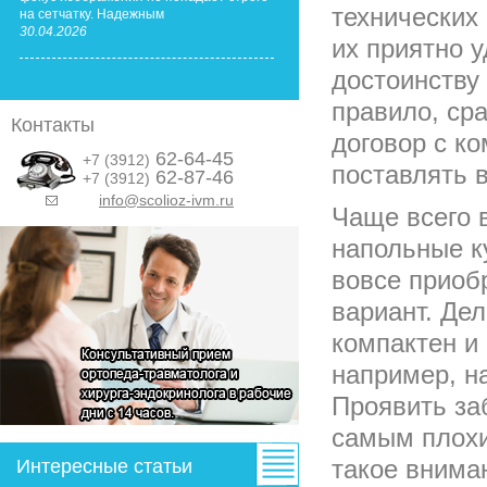
технических 
на сетчатку. Надежным
30.04.2026
их приятно у
достоинству 
правило, ср
Контакты
договор с ко
62-64-45
+7 (3912)
поставлять 
62-87-46
+7 (3912)
info@scolioz-ivm.ru
&nbsp;
Чаще всего 
напольные к
вовсе приоб
вариант. Дел
компактен и
например, на
Проявить заб
самым плохи
такое внима
Интересные статьи