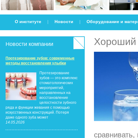
О институте
Новости
Оборудование и мате
|
|
Хороший 
Новости компании
Протезирование зубов: современные
методы восстановления улыбки
Протезирование
зубов — это комплекс
стоматологических
мероприятий,
направленных на
восстановление
целостности зубного
ряда и функции жевания с помощью
искусственных конструкций. Потеря
даже одного зуба может
14.05.2026
сравнивать, 