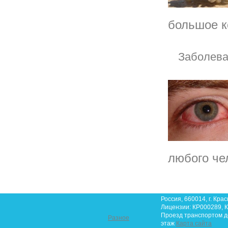
большое к
Заболева
любого че
Россия, 660014, г. Крас
Лицензии: КР000289, К
Проезд транспортом до 
Разное
этаж
Карта сайта