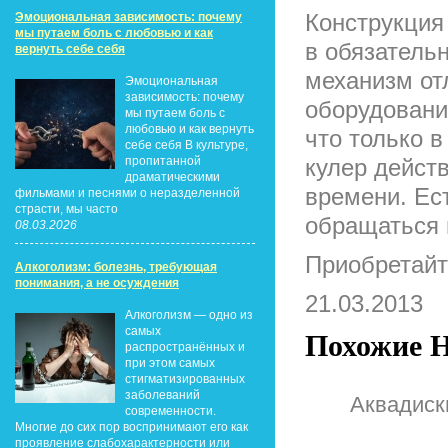
Конструкция
Эмоциональная зависимость: почему
мы путаем боль с любовью и как
в обязатель
вернуть себе себя
механизм от
Эмоциональная
зависимость: почему
оборудовани
мы путаем боль с
любовью и как вернуть
что только в
себе себя В культуре,
пропитанной
кулер действ
драматическими
времени. Ест
фильмами и песнями о неразделенной
страсти, мы часто
обращаться
08.03.2026
Приобретайте
Алкоголизм: болезнь, требующая
понимания, а не осуждения
21.03.2013
Алкоголизм — одно из
самых
Похожие Н
распространённых и
при этом самых
стигматизированных
заболеваний
Аквадиск
современности.
Многие до сих пор воспринимают его как
проявление слабохарактерности или