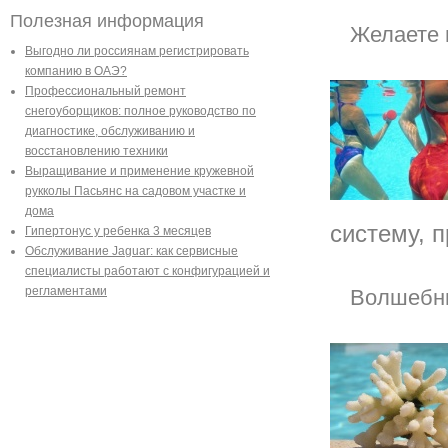
Полезная информация
Желаете 
Выгодно ли россиянам регистрировать
компанию в ОАЭ?
Профессиональный ремонт
снегоуборщиков: полное руководство по
диагностике, обслуживанию и
восстановлению техники
Выращивание и применение кружевной
рукколы Пасьянс на садовом участке и
дома
систему, п
Гипертонус у ребенка 3 месяцев
Обслуживание Jaguar: как сервисные
специалисты работают с конфигурацией и
регламентами
Волшебны