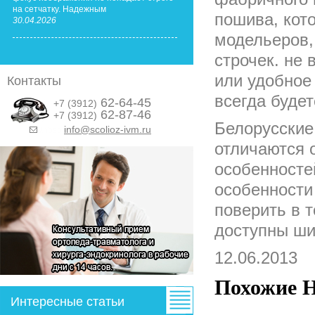
на сетчатку. Надежным
пошива, кот
30.04.2026
модельеров,
строчек. не 
или удобное 
Контакты
всегда буде
62-64-45
+7 (3912)
62-87-46
+7 (3912)
Белорусские
info@scolioz-ivm.ru
&nbsp;
отличаются 
особенносте
особенности
поверить в т
доступны шир
12.06.2013
Похожие Н
Интересные статьи