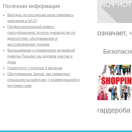
Полезная информация
Выгодно ли россиянам регистрировать
компанию в ОАЭ?
Профессиональный ремонт
означает, 
снегоуборщиков: полное руководство по
диагностике, обслуживанию и
восстановлению техники
Безопасны
Выращивание и применение кружевной
рукколы Пасьянс на садовом участке и
дома
Гипертонус у ребенка 3 месяцев
Обслуживание Jaguar: как сервисные
специалисты работают с конфигурацией и
регламентами
гардероба