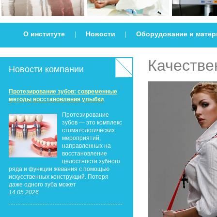
О институте
Новости
Оборудование и мате
|
|
Качестве
Новости компании
Протезирование зубов: современные
методы восстановления улыбки
Протезирование
зубов — это комплекс
стоматологических
мероприятий,
направленных на
восстановление
целостности зубного
ряда и функции жевания с помощью
искусственных конструкций. Потеря
даже одного зуба может
14.05.2026