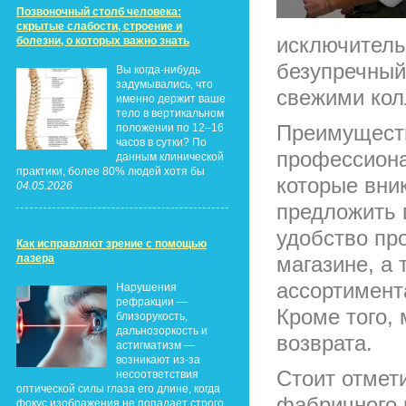
Позвоночный столб человека:
скрытые слабости, строение и
исключитель
болезни, о которых важно знать
безупречный
Вы когда-нибудь
задумывались, что
свежими кол
именно держит ваше
тело в вертикальном
Преимуществ
положении по 12–16
часов в сутки? По
профессиона
данным клинической
практики, более 80% людей хотя бы
которые вни
04.05.2026
предложить 
удобство пр
Как исправляют зрение с помощью
лазера
магазине, а
ассортимент
Нарушения
рефракции —
Кроме того,
близорукость,
дальнозоркость и
возврата.
астигматизм —
возникают из-за
Стоит отмет
несоответствия
оптической силы глаза его длине, когда
фабричного 
фокус изображения не попадает строго