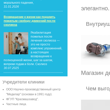
морального падения,
элегантно
31.01.2026
Возвращение к жизни как подарить
пожилым свободу движений после
Внутриуш
сколиоза
Реабилитация
пожилых после
лечения сколиоза —
это не просто
комплекс упражнений,
а настоящее
возвращение к
полноценной жизни, шаг за шагом,
вопреки годам и боли. Сколиоз
30.07.2025
Магазин д
Учредители клиники
Чем выго
ООО Научно-производственный центр
"Медилар" (основан в 1991 году).
ФГУП "Красмашзавод".
Частные лица.