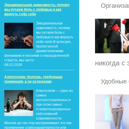
Организа
Эмоциональная зависимость: почему
мы путаем боль с любовью и как
вернуть себе себя
Эмоциональная
зависимость: почему
мы путаем боль с
любовью и как вернуть
себе себя В культуре,
пропитанной
драматическими
фильмами и песнями о неразделенной
страсти, мы часто
никогда с 
08.03.2026
Алкоголизм: болезнь, требующая
Удобные 
понимания, а не осуждения
Алкоголизм — одно из
самых
распространённых и
при этом самых
стигматизированных
заболеваний
современности.
Многие до сих пор воспринимают его как
проявление слабохарактерности или