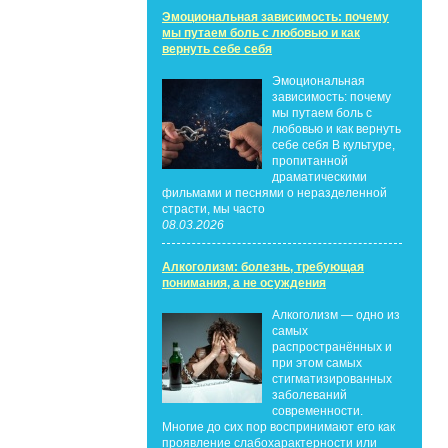
Эмоциональная зависимость: почему
мы путаем боль с любовью и как
вернуть себе себя
Эмоциональная
зависимость: почему
мы путаем боль с
любовью и как вернуть
себе себя В культуре,
пропитанной
драматическими
фильмами и песнями о неразделенной
страсти, мы часто
08.03.2026
Алкоголизм: болезнь, требующая
понимания, а не осуждения
Алкоголизм — одно из
самых
распространённых и
при этом самых
стигматизированных
заболеваний
современности.
Многие до сих пор воспринимают его как
проявление слабохарактерности или