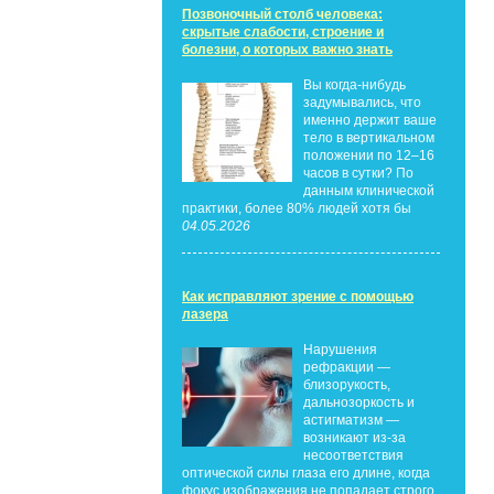
Позвоночный столб человека:
скрытые слабости, строение и
болезни, о которых важно знать
Вы когда-нибудь
задумывались, что
именно держит ваше
тело в вертикальном
положении по 12–16
часов в сутки? По
данным клинической
практики, более 80% людей хотя бы
04.05.2026
Как исправляют зрение с помощью
лазера
Нарушения
рефракции —
близорукость,
дальнозоркость и
астигматизм —
возникают из-за
несоответствия
оптической силы глаза его длине, когда
фокус изображения не попадает строго