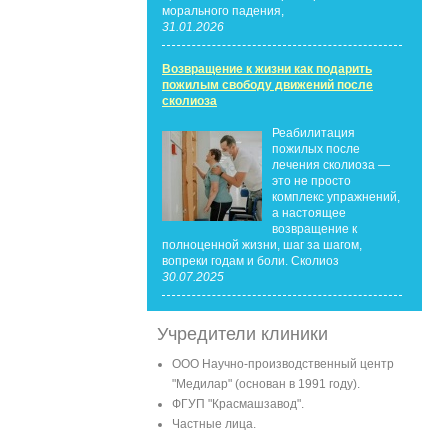
морального падения,
31.01.2026
Возвращение к жизни как подарить
пожилым свободу движений после
сколиоза
Реабилитация
пожилых после
лечения сколиоза —
это не просто
комплекс упражнений,
а настоящее
возвращение к
полноценной жизни, шаг за шагом,
вопреки годам и боли. Сколиоз
30.07.2025
Учредители клиники
ООО Научно-производственный центр
"Медилар" (основан в 1991 году).
ФГУП "Красмашзавод".
Частные лица.