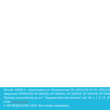
Россия, 660014, г. Красноярск, ул. Коломенская 26, (3912) 62-87-46, (3912) 
Лицензии: КР000289, КР 000290, КР 000291, КР 000535, КР 000536, КР 000
Проезд транспортом до ост. "Художественная галерея" авт. № 1, 2, 8, 19, 4
этаж
Карта сайта
© ИВ МЕДИЦИНЫ 2026. Все права защищены.