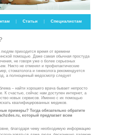
нтам
Статьи
Специалистам
|
|
?
 людям приходится время от времени
инской помощью. Даже самая обычная простуда
ечения, не говоря уже о более серьезных
ьем. Никто не отменял и профилактические
ер, стоматолога и гинеколога рекомендуется
од, а полноценный медосмотр следует
блема – найти хорошего врача бывает непросто
е. К счастью, сейчас нам доступен интернет, а
ество новых сервисов. Именно с их помощью
искать квалифицированных медиков.
ные примеры? Тогда обязательно обратите
achzdes.ru, который предлагает всем
ровне, благодаря чему необходимую информацию
воспользоваться даже люди, бесконечно далекие