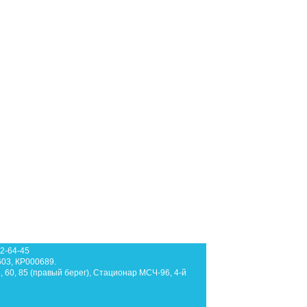
62-64-45
603, КР000689.
3, 60, 85 (правый берег), Стационар МСЧ-96, 4-й