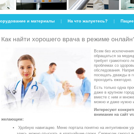
орудование и материалы
На что жалуетесь?
Пацие
|
|
Как найти хорошего врача в режиме онлайн
Всем без исключения
обращаться за медиц
требует грамотного л
проблемах со здоров
обследования. Наприм
посещать дважды в г
проходить ежегодно.
Есть только одна про
даже в крупном город
вместе с ним и множ
можно и даже нужно 
Интересуют конкрет
внимание на сайт vr
желающим:
Удобную навигацию. Меню портала понятно на интуитивном у
здесь можно отыскать в кратчайшие сроки. Сервисом смогут 