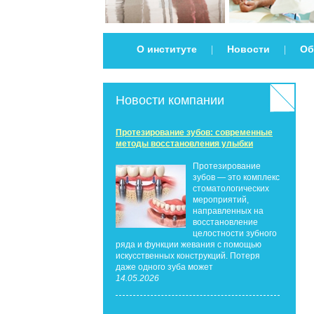
О институте
Новости
Об
|
|
Новости компании
Протезирование зубов: современные
методы восстановления улыбки
Протезирование
зубов — это комплекс
стоматологических
мероприятий,
направленных на
восстановление
целостности зубного
ряда и функции жевания с помощью
искусственных конструкций. Потеря
даже одного зуба может
14.05.2026