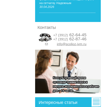
на сетчатку. Надежным
30.04.2026
Контакты
62-64-45
+7 (3912)
62-87-46
+7 (3912)
info@scolioz-ivm.ru
&nbsp;
Интересные статьи