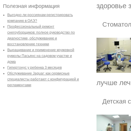
здоровье 
Полезная информация
Выгодно ли россиянам регистрировать
компанию в ОАЭ?
Стоматол
Профессиональный ремонт
снегоуборщиков: полное руководство по
диагностике, обслуживанию и
восстановлению техники
Выращивание и применение кружевной
рукколы Пасьянс на садовом участке и
дома
Гипертонус у ребенка 3 месяцев
Обслуживание Jaguar: как сервисные
специалисты работают с конфигурацией и
лучше лечи
регламентами
Детская 