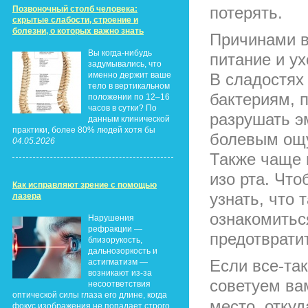
потерять.
Позвоночный столб человека:
скрытые слабости, строение и
болезни, о которых важно знать
Причинами в
Вы когда-нибудь
питание и ух
задумывались, что
именно держит ваше
В сладостях
тело в вертикальном
бактериям, 
положении по 12–16
часов в сутки? По
разрушать э
данным клинической
практики, более 80% людей хотя бы
болевым ощу
04.05.2026
Также чаще 
изо рта. Что
Как исправляют зрение с помощью
узнать, что 
лазера
ознакомитьс
Нарушения
рефракции —
предотврати
близорукость,
дальнозоркость и
Если все-так
астигматизм —
возникают из-за
советуем ва
несоответствия
оптической силы глаза его длине, когда
место, отку
фокус изображения не попадает строго