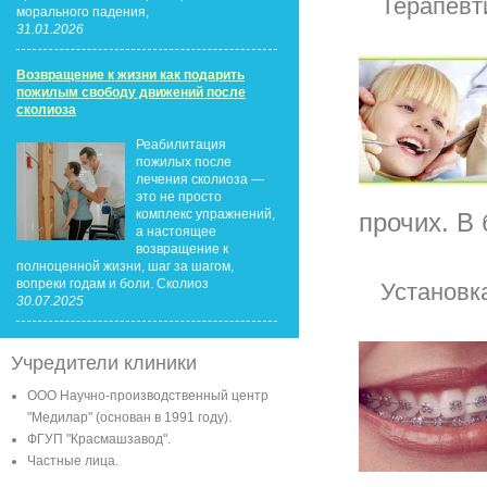
Терапевт
морального падения,
31.01.2026
Возвращение к жизни как подарить
пожилым свободу движений после
сколиоза
Реабилитация
пожилых после
лечения сколиоза —
это не просто
комплекс упражнений,
прочих. В 
а настоящее
возвращение к
полноценной жизни, шаг за шагом,
вопреки годам и боли. Сколиоз
Установк
30.07.2025
Учредители клиники
ООО Научно-производственный центр
"Медилар" (основан в 1991 году).
ФГУП "Красмашзавод".
Частные лица.