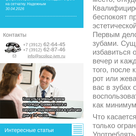
на сетчатку. Надежным
Квалифициро
30.04.2026
беспокоят п
эстетической
Первым дело
Контакты
зубами. Сущ
62-64-45
+7 (3912)
62-87-46
+7 (3912)
избавиться 
info@scolioz-ivm.ru
&nbsp;
вечер и кажд
того, после
рот или жев
вас в зубах 
воспользова
как минимум 
Что касаетс
только огра
Интересные статьи
Употреблять