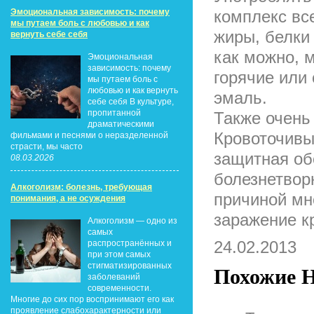
Эмоциональная зависимость: почему
комплекс вс
мы путаем боль с любовью и как
жиры, белки 
вернуть себе себя
как можно, 
Эмоциональная
зависимость: почему
горячие или
мы путаем боль с
любовью и как вернуть
эмаль.
себе себя В культуре,
пропитанной
Также очень
драматическими
Кровоточивые
фильмами и песнями о неразделенной
страсти, мы часто
защитная об
08.03.2026
болезнетворн
Алкоголизм: болезнь, требующая
причиной мно
понимания, а не осуждения
заражение к
Алкоголизм — одно из
самых
24.02.2013
распространённых и
при этом самых
стигматизированных
Похожие Н
заболеваний
современности.
Многие до сих пор воспринимают его как
проявление слабохарактерности или