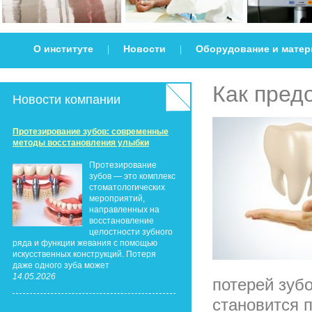
О институте
Новости
Оборудование и мате
|
|
Как пред
Новости компании
Протезирование зубов: современные
методы восстановления улыбки
Протезирование
зубов — это комплекс
стоматологических
мероприятий,
направленных на
восстановление
целостности зубного
ряда и функции жевания с помощью
искусственных конструкций. Потеря
даже одного зуба может
14.05.2026
потерей зуб
становится п