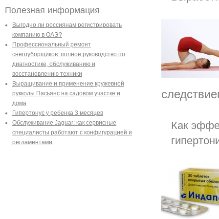
Полезная информация
Выгодно ли россиянам регистрировать
компанию в ОАЭ?
Профессиональный ремонт
снегоуборщиков: полное руководство по
диагностике, обслуживанию и
восстановлению техники
Выращивание и применение кружевной
следствие
рукколы Пасьянс на садовом участке и
дома
Гипертонус у ребенка 3 месяцев
Как эффе
Обслуживание Jaguar: как сервисные
специалисты работают с конфигурацией и
гипертон
регламентами