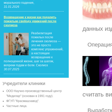
морального падения,
31.01.2026
Возвращение к жизни как подарить
пожилым свободу движений после
сколиоза
данных из
Реабилитация
пожилых после
лечения сколиоза —
Операция
это не просто
комплекс упражнений,
а настоящее
возвращение к
полноценной жизни, шаг за шагом,
вопреки годам и боли. Сколиоз
30.07.2025
Учредители клиники
ООО Научно-производственный центр
считать ви
"Медилар" (основан в 1991 году).
ФГУП "Красмашзавод".
Частные лица.
Выработк