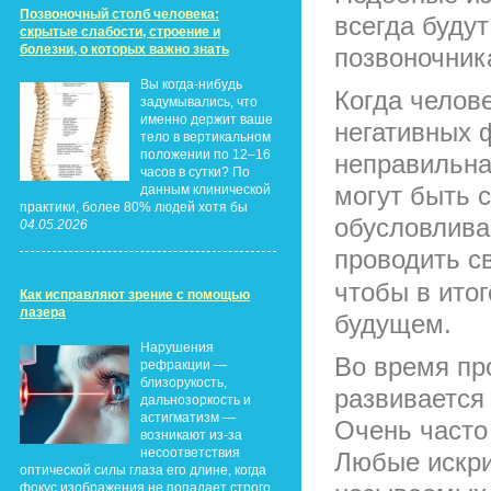
Позвоночный столб человека:
всегда буду
скрытые слабости, строение и
болезни, о которых важно знать
позвоночник
Вы когда-нибудь
Когда челов
задумывались, что
именно держит ваше
негативных 
тело в вертикальном
положении по 12–16
неправильна
часов в сутки? По
могут быть 
данным клинической
практики, более 80% людей хотя бы
обусловлива
04.05.2026
проводить 
чтобы в ито
Как исправляют зрение с помощью
лазера
будущем.
Нарушения
Во время пр
рефракции —
близорукость,
развивается
дальнозоркость и
астигматизм —
Очень часто
возникают из-за
несоответствия
Любые искри
оптической силы глаза его длине, когда
фокус изображения не попадает строго