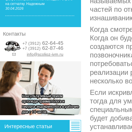
называемых 
на сетчатку. Надежным
частей по от
30.04.2026
изнашиванию
Когда смотр
Контакты
Когда он буд
62-64-45
+7 (3912)
создаются п
62-87-46
+7 (3912)
позвоночника
info@scolioz-ivm.ru
&nbsp;
потребовать
реализации 
несколько в
Если искрив
тогда для у
специальным
будет добив
устанавлива
Интересные статьи