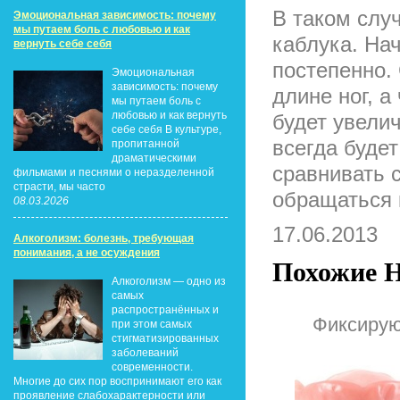
В таком слу
Эмоциональная зависимость: почему
мы путаем боль с любовью и как
каблука. Нач
вернуть себе себя
постепенно.
Эмоциональная
зависимость: почему
длине ног, 
мы путаем боль с
любовью и как вернуть
будет увели
себе себя В культуре,
всегда буде
пропитанной
драматическими
сравнивать 
фильмами и песнями о неразделенной
страсти, мы часто
обращаться 
08.03.2026
17.06.2013
Алкоголизм: болезнь, требующая
понимания, а не осуждения
Похожие Н
Алкоголизм — одно из
самых
распространённых и
Фиксирую
при этом самых
стигматизированных
заболеваний
современности.
Многие до сих пор воспринимают его как
проявление слабохарактерности или