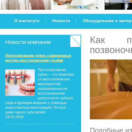
О институте
Новости
Оборудование и мате
|
|
Как пр
Новости компании
позвоноч
Протезирование зубов: современные
методы восстановления улыбки
Протезирование
зубов — это комплекс
стоматологических
мероприятий,
направленных на
восстановление
целостности зубного
ряда и функции жевания с помощью
искусственных конструкций. Потеря
даже одного зуба может
14.05.2026
Подобные из