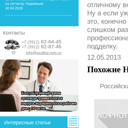
отличному в
на сетчатку. Надежным
30.04.2026
Ну а если уж
это, конечно
слишком раз
Контакты
профессиона
62-64-45
+7 (3912)
подделку.
62-87-46
+7 (3912)
info@scolioz-ivm.ru
&nbsp;
12.05.2013
Похожие Н
Российск
Интересные статьи