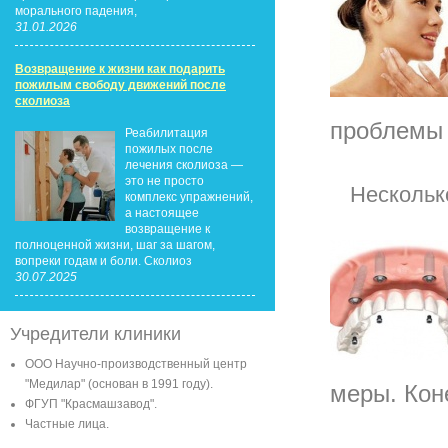
морального падения,
31.01.2026
Возвращение к жизни как подарить
пожилым свободу движений после
сколиоза
проблемы 
Реабилитация
пожилых после
лечения сколиоза —
это не просто
Нескольк
комплекс упражнений,
а настоящее
возвращение к
полноценной жизни, шаг за шагом,
вопреки годам и боли. Сколиоз
30.07.2025
Учредители клиники
ООО Научно-производственный центр
"Медилар" (основан в 1991 году).
меры. Коне
ФГУП "Красмашзавод".
Частные лица.