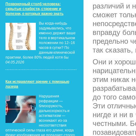
Позвоночный столб человека:
различий и н
скрытые слабости, строение и
сможет толь
болезни, о которых важно знать
непосредств
Вы когда-нибудь
задумывались, что
вправду бол
именно держит ваше
тело в вертикальном
предельно че
положении по 12–16
часов в сутки? По
так сказать,
данным клинической
практики, более 80% людей хотя бы
Они и хорош
04.05.2026
нарицательны
этим никак 
Как исправляют зрение с помощью
разрабатыва
лазера
до того само
Нарушения
рефракции —
Эти отличны
близорукость,
дальнозоркость и
нигде и ни в
астигматизм —
возникают из-за
честными. Б
несоответствия
оптической силы глаза его длине, когда
позавидоват
фокус изображения не попадает строго