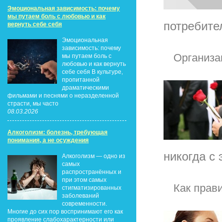
Эмоциональная зависимость: почему
мы путаем боль с любовью и как
потребите
вернуть себе себя
Эмоциональная
зависимость: почему
Организа
мы путаем боль с
любовью и как вернуть
себе себя В культуре,
пропитанной
драматическими
фильмами и песнями о неразделенной
страсти, мы часто
08.03.2026
Алкоголизм: болезнь, требующая
понимания, а не осуждения
никогда с 
Алкоголизм — одно из
самых
распространённых и
при этом самых
Как прав
стигматизированных
заболеваний
современности.
Многие до сих пор воспринимают его как
проявление слабохарактерности или