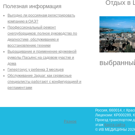
Отдых в 
Полезная информация
Выгодно ли россиянам регистрировать
компанию в ОАЭ?
Профессиональный ремонт
снегоуборщиков: полное руководство по
диагностике, обслуживанию и
восстановлению техники
Выращивание и применение кружевной
рукколы Пасьянс на садовом участке и
выбранный
дома
Гипертонус у ребенка 3 месяцев
Обслуживание Jaguar: как сервисные
специалисты работают с конфигурацией и
регламентами
Россия, 660014, г. Крас
Лицензии: КР000289, К
Проезд транспортом до 
Разное
этаж
Карта сайта
© ИВ МЕДИЦИНЫ 2026.