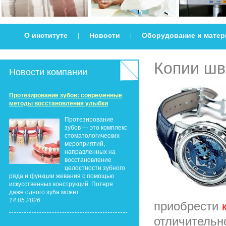
О институте
Новости
Оборудование и мате
|
|
Копии шв
Новости компании
Протезирование зубов: современные
методы восстановления улыбки
Протезирование
зубов — это комплекс
стоматологических
мероприятий,
направленных на
восстановление
целостности зубного
ряда и функции жевания с помощью
искусственных конструкций. Потеря
даже одного зуба может
14.05.2026
приобрести
отличительн