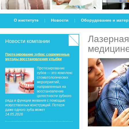
О институте
Новости
Оборудование и мате
|
|
Лазерна
Новости компании
медицин
Протезирование зубов: современные
методы восстановления улыбки
Протезирование
зубов — это комплекс
стоматологических
мероприятий,
направленных на
восстановление
целостности зубного
ряда и функции жевания с помощью
искусственных конструкций. Потеря
даже одного зуба может
14.05.2026