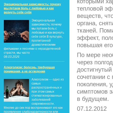
которыми ха
Эмоциональная зависимость: почему
тепловой эф
мы путаем боль с любовью и как
вернуть себе себя
веществ, чт
Эмоциональная
органа, сня
зависимость: почему
мы путаем боль с
тканей. Пом
любовью и как вернуть
эффект, пол
себе себя В культуре,
пропитанной
повышая его
драматическими
фильмами и песнями о неразделенной
страсти, мы часто
По мере нео
08.03.2026
через полго
Алкоголизм: болезнь, требующая
достигнутый
понимания, а не осуждения
сочетании с
Алкоголизм — одно из
поколения, 
самых
распространённых и
симптомов з
при этом самых
стигматизированных
в будущем.
заболеваний
современности.
07.12.2012
Многие до сих пор воспринимают его как
проявление слабохарактерности или