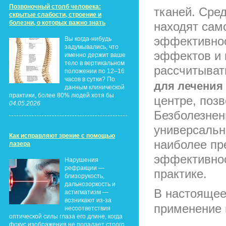
Позвоночный столб человека:
тканей. Сре
скрытые слабости, строение и
болезни, о которых важно знать
находят сам
эффективнос
Вы когда-нибудь
задумывались, что
эффектов и 
именно держит ваше
тело в вертикальном
рассчитыват
положении по 12–16
часов в сутки? По
для лечения
данным клинической
практики, более 80% людей хотя бы
центре, поз
04.05.2026
Безболезнен
универсальн
Как исправляют зрение с помощью
наиболее пр
лазера
эффективнос
Нарушения
рефракции —
практике.
близорукость,
дальнозоркость и
В настояще
астигматизм —
возникают из-за
применение 
несоответствия
оптической силы глаза его длине, когда
фокус изображения не попадает строго