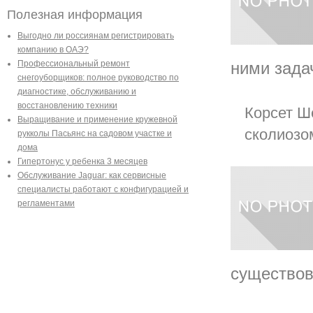
Полезная информация
Выгодно ли россиянам регистрировать
компанию в ОАЭ?
ними задач
Профессиональный ремонт
снегоуборщиков: полное руководство по
диагностике, обслуживанию и
восстановлению техники
Корсет Ш
Выращивание и применение кружевной
сколиозо
рукколы Пасьянс на садовом участке и
дома
Гипертонус у ребенка 3 месяцев
Обслуживание Jaguar: как сервисные
специалисты работают с конфигурацией и
регламентами
существов