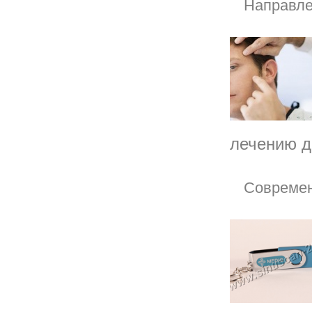
Направле
лечению д
Современ