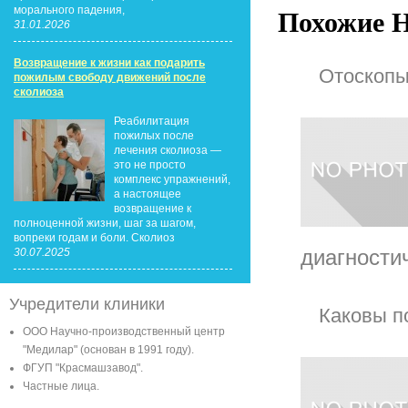
морального падения,
Похожие Н
31.01.2026
Возвращение к жизни как подарить
Отоскопы
пожилым свободу движений после
сколиоза
Реабилитация
пожилых после
лечения сколиоза —
это не просто
комплекс упражнений,
а настоящее
возвращение к
полноценной жизни, шаг за шагом,
вопреки годам и боли. Сколиоз
диагности
30.07.2025
Учредители клиники
Каковы п
ООО Научно-производственный центр
"Медилар" (основан в 1991 году).
ФГУП "Красмашзавод".
Частные лица.