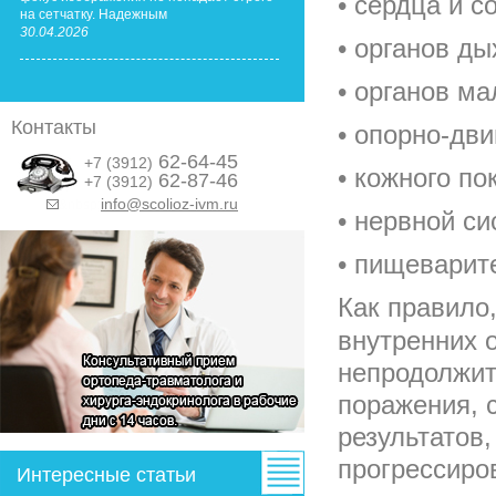
• сердца и 
на сетчатку. Надежным
30.04.2026
• органов д
• органов ма
Контакты
• опорно-дви
62-64-45
+7 (3912)
• кожного по
62-87-46
+7 (3912)
info@scolioz-ivm.ru
&nbsp;
• нервной с
• пищеварите
Как правило
внутренних 
непродолжит
поражения, 
результатов
прогрессиро
Интересные статьи