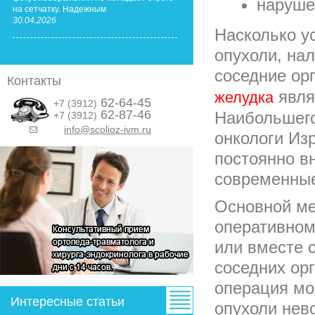
наруше
на сетчатку. Надежным
30.04.2026
Насколько у
опухоли, на
соседние ор
Контакты
явля
желудка
62-64-45
+7 (3912)
62-87-46
Наибольшего
+7 (3912)
info@scolioz-ivm.ru
&nbsp;
онкологи Из
постоянно в
современные
Основной ме
оперативном
или вместе 
соседних ор
операция мо
Интересные статьи
опухоли нев