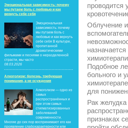
проводится 
Эмоциональная зависимость: почему
мы путаем боль с любовью и как
кровотечени
вернуть себе себя
Эмоциональная
Облучение и
зависимость: почему
вспомогател
мы путаем боль с
любовью и как вернуть
невозможнос
себе себя В культуре,
пропитанной
назначается
драматическими
фильмами и песнями о неразделенной
химиотерапи
страсти, мы часто
08.03.2026
Подобное ле
больного и 
Алкоголизм: болезнь, требующая
понимания, а не осуждения
химиотерапе
для понижен
Алкоголизм — одно из
самых
распространённых и
Рак желудка
при этом самых
стигматизированных
распростран
заболеваний
признаках се
современности.
Многие до сих пор воспринимают его как
пройти обсл
проявление слабохарактерности или