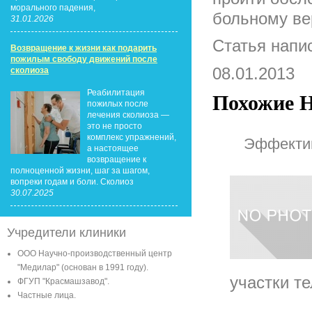
морального падения,
больному ве
31.01.2026
Статья напи
Возвращение к жизни как подарить
пожилым свободу движений после
08.01.2013
сколиоза
Реабилитация
Похожие Н
пожилых после
лечения сколиоза —
это не просто
комплекс упражнений,
Эффектив
а настоящее
возвращение к
полноценной жизни, шаг за шагом,
вопреки годам и боли. Сколиоз
30.07.2025
Учредители клиники
ООО Научно-производственный центр
"Медилар" (основан в 1991 году).
участки те
ФГУП "Красмашзавод".
Частные лица.