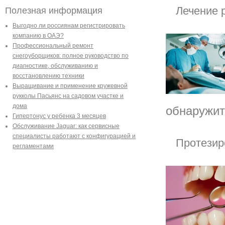
Лечение 
Полезная информация
Выгодно ли россиянам регистрировать
компанию в ОАЭ?
Профессиональный ремонт
снегоуборщиков: полное руководство по
диагностике, обслуживанию и
восстановлению техники
Выращивание и применение кружевной
рукколы Пасьянс на садовом участке и
дома
обнаружит
Гипертонус у ребенка 3 месяцев
Обслуживание Jaguar: как сервисные
специалисты работают с конфигурацией и
Протезир
регламентами