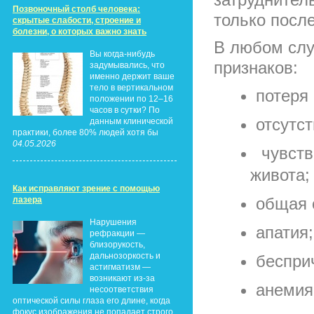
Позвоночный столб человека:
только посл
скрытые слабости, строение и
болезни, о которых важно знать
В любом слу
Вы когда-нибудь
признаков:
задумывались, что
именно держит ваше
тело в вертикальном
потеря
положении по 12–16
часов в сутки? По
отсутс
данным клинической
практики, более 80% людей хотя бы
04.05.2026
чувст
живота;
Как исправляют зрение с помощью
общая 
лазера
Нарушения
апатия;
рефракции —
близорукость,
дальнозоркость и
беспри
астигматизм —
возникают из-за
анемия
несоответствия
оптической силы глаза его длине, когда
фокус изображения не попадает строго