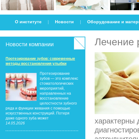
О институте
Новости
Оборудование и мате
|
|
Лечение 
Новости компании
Протезирование зубов: современные
методы восстановления улыбки
Протезирование
зубов — это комплекс
стоматологических
мероприятий,
направленных на
восстановление
целостности зубного
ряда и функции жевания с помощью
искусственных конструкций. Потеря
даже одного зуба может
характерны 
14.05.2026
диагностиро
затруднител