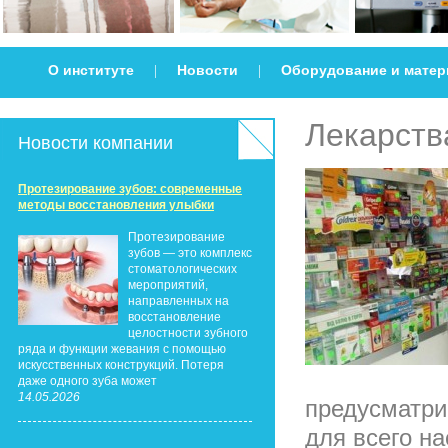
О институте
Новости
Оборудование и мате
|
|
Лекарств
Новости компании
Протезирование зубов: современные
методы восстановления улыбки
Протезирование
зубов — это комплекс
стоматологических
мероприятий,
направленных на
восстановление
целостности зубного
ряда и функции жевания с помощью
искусственных конструкций. Потеря
даже одного зуба может
14.05.2026
предусматри
для всего н