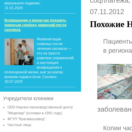
соцплатежа,
морального падения,
31.01.2026
07.11.2012
Возвращение к жизни как подарить
Похожие Н
пожилым свободу движений после
сколиоза
Реабилитация
Пациенты
пожилых после
лечения сколиоза —
в регион
это не просто
комплекс упражнений,
а настоящее
возвращение к
полноценной жизни, шаг за шагом,
вопреки годам и боли. Сколиоз
30.07.2025
Учредители клиники
заболеван
ООО Научно-производственный центр
"Медилар" (основан в 1991 году).
ФГУП "Красмашзавод".
Частные лица.
Копии час