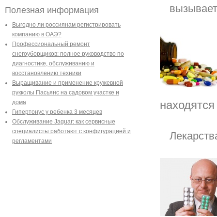
вызывает
Полезная информация
Выгодно ли россиянам регистрировать
компанию в ОАЭ?
Профессиональный ремонт
снегоуборщиков: полное руководство по
диагностике, обслуживанию и
восстановлению техники
Выращивание и применение кружевной
рукколы Пасьянс на садовом участке и
находятся 
дома
Гипертонус у ребенка 3 месяцев
Обслуживание Jaguar: как сервисные
специалисты работают с конфигурацией и
Лекарств
регламентами