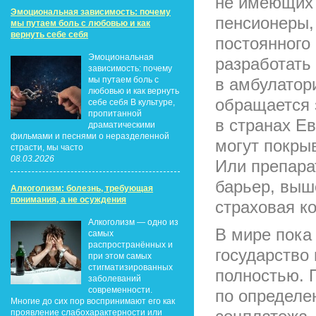
не имеющих 
Эмоциональная зависимость: почему
пенсионеры,
мы путаем боль с любовью и как
вернуть себе себя
постоянного
Эмоциональная
разработать
зависимость: почему
мы путаем боль с
в амбулатори
любовью и как вернуть
обращается 
себе себя В культуре,
пропитанной
в странах Е
драматическими
фильмами и песнями о неразделенной
могут покры
страсти, мы часто
08.03.2026
Или препара
барьер, выше
Алкоголизм: болезнь, требующая
понимания, а не осуждения
страховая к
Алкоголизм — одно из
В мире пока
самых
распространённых и
государство
при этом самых
стигматизированных
полностью. 
заболеваний
современности.
по определе
Многие до сих пор воспринимают его как
проявление слабохарактерности или