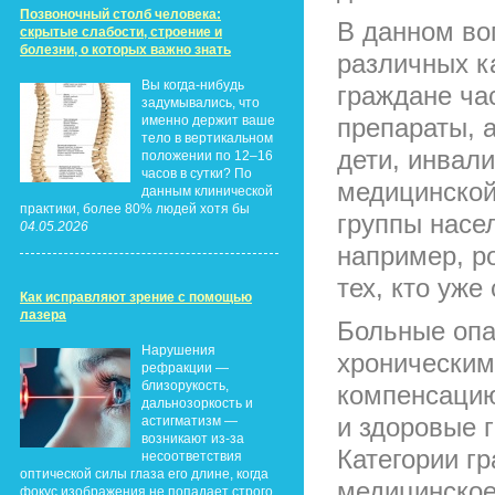
Позвоночный столб человека:
В данном во
скрытые слабости, строение и
болезни, о которых важно знать
различных к
Вы когда-нибудь
граждане ча
задумывались, что
именно держит ваше
препараты, 
тело в вертикальном
дети, инвали
положении по 12–16
часов в сутки? По
медицинской
данным клинической
практики, более 80% людей хотя бы
группы насе
04.05.2026
например, ро
тех, кто уже
Как исправляют зрение с помощью
лазера
Больные опа
Нарушения
хроническим
рефракции —
близорукость,
компенсацию
дальнозоркость и
и здоровые 
астигматизм —
возникают из-за
Категории г
несоответствия
оптической силы глаза его длине, когда
медицинское
фокус изображения не попадает строго