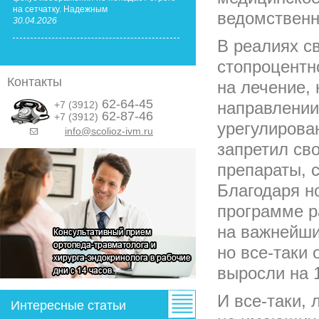
на сетчатку. Надежным
ведомственн
30.04.2026
В реалиях с
стопроцентн
Контакты
на лечение, 
62-64-45
направлении
+7 (3912)
62-87-46
+7 (3912)
урегулирован
info@scolioz-ivm.ru
&nbsp;
запретил св
препараты, 
Благодаря н
программе р
на важнейши
но все-таки 
выросли на 1
И все-таки,
Интересные статьи