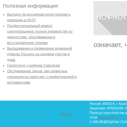
Полезная информация
Выгодно ли россиянам регистрировать
компанию в ОАЭ?
Профессиональный ремонт
снегоуборщиков: полное руководство по
диагностике, обслуживанию и
восстановлению техники
означает, 
Выращивание и применение кружевной
рукколы Пасьянс на садовом участке и
дома
Гипертонус у ребенка 3 месяцев
Обслуживание Jaguar: как сервисные
специалисты работают с конфигурацией и
регламентами
Россия, 660014, г. Крас
Лицензии: КР000289, К
Проезд транспортом до 
Разное
этаж
Карта сайта
© ИВ МЕДИЦИНЫ 2026.