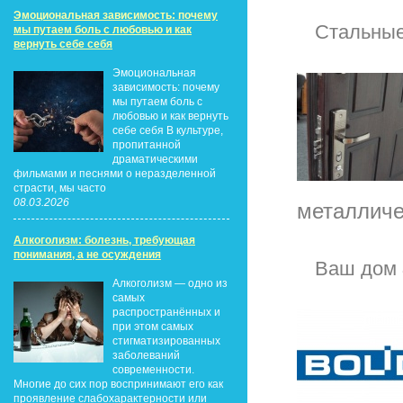
Эмоциональная зависимость: почему
Стальные
мы путаем боль с любовью и как
вернуть себе себя
Эмоциональная
зависимость: почему
мы путаем боль с
любовью и как вернуть
себе себя В культуре,
пропитанной
драматическими
фильмами и песнями о неразделенной
страсти, мы часто
08.03.2026
металличе
Алкоголизм: болезнь, требующая
понимания, а не осуждения
Ваш дом 
Алкоголизм — одно из
самых
распространённых и
при этом самых
стигматизированных
заболеваний
современности.
Многие до сих пор воспринимают его как
проявление слабохарактерности или