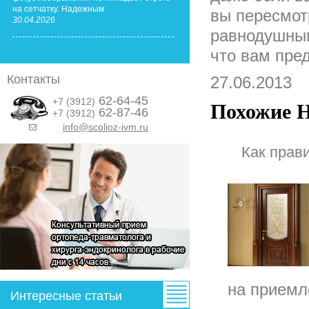
на сетчатку. Надежным
вы пересмотр
30.04.2026
равнодушным
что вам пред
Контакты
27.06.2013
62-64-45
+7 (3912)
Похожие Н
62-87-46
+7 (3912)
info@scolioz-ivm.ru
&nbsp;
Как прав
на приемл
Интересные статьи