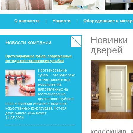
О институте
Новости
Оборудование и мате
|
|
Новинки 
Новости компании
дверей
Протезирование зубов: современные
методы восстановления улыбки
Протезирование
зубов — это комплекс
стоматологических
мероприятий,
направленных на
восстановление
целостности зубного
ряда и функции жевания с помощью
искусственных конструкций. Потеря
даже одного зуба может
14.05.2026
коллекцию, 