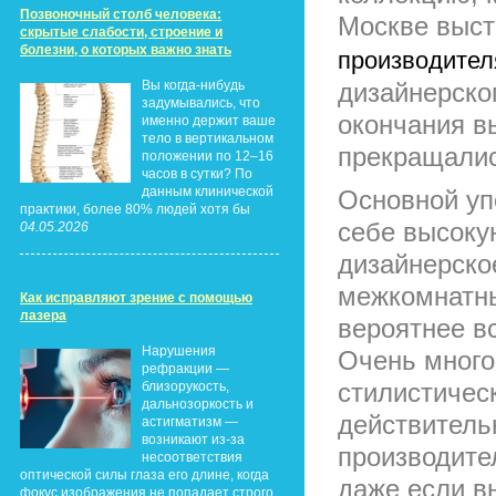
Позвоночный столб человека:
Москве выст
скрытые слабости, строение и
болезни, о которых важно знать
производител
Вы когда-нибудь
дизайнерско
задумывались, что
окончания в
именно держит ваше
тело в вертикальном
прекращалис
положении по 12–16
часов в сутки? По
данным клинической
Основной уп
практики, более 80% людей хотя бы
себе высоку
04.05.2026
дизайнерско
межкомнатны
Как исправляют зрение с помощью
лазера
вероятнее вс
Нарушения
Очень много
рефракции —
стилистичес
близорукость,
дальнозоркость и
действительн
астигматизм —
возникают из-за
производите
несоответствия
оптической силы глаза его длине, когда
даже если в
фокус изображения не попадает строго