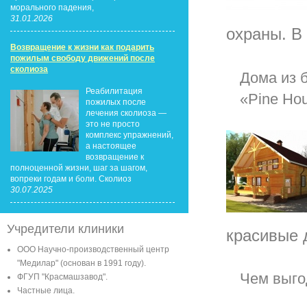
морального падения,
31.01.2026
охраны. В
Возвращение к жизни как подарить
пожилым свободу движений после
сколиоза
Дома из 
Реабилитация
«Pine Ho
пожилых после
лечения сколиоза —
это не просто
комплекс упражнений,
а настоящее
возвращение к
полноценной жизни, шаг за шагом,
вопреки годам и боли. Сколиоз
30.07.2025
Учредители клиники
красивые 
ООО Научно-производственный центр
"Медилар" (основан в 1991 году).
Чем выго
ФГУП "Красмашзавод".
Частные лица.