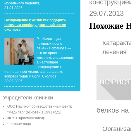
конструкцие
морального падения,
31.01.2026
29.07.2013
Возвращение к жизни как подарить
Похожие Н
пожилым свободу движений после
сколиоза
Реабилитация
Катаракт
пожилых после
лечения сколиоза —
лечения
это не просто
комплекс упражнений,
а настоящее
возвращение к
полноценной жизни, шаг за шагом,
вопреки годам и боли. Сколиоз
30.07.2025
Учредители клиники
ООО Научно-производственный центр
белков на 
"Медилар" (основан в 1991 году).
ФГУП "Красмашзавод".
Частные лица.
Организа