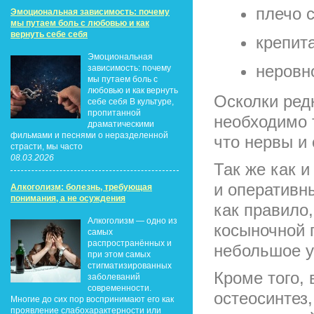
плечо 
Эмоциональная зависимость: почему
мы путаем боль с любовью и как
вернуть себе себя
крепита
Эмоциональная
неровн
зависимость: почему
мы путаем боль с
любовью и как вернуть
Осколки редк
себе себя В культуре,
пропитанной
необходимо 
драматическими
фильмами и песнями о неразделенной
что нервы и
страсти, мы часто
08.03.2026
Так же как 
и оперативн
Алкоголизм: болезнь, требующая
понимания, а не осуждения
как правило
Алкоголизм — одно из
косыночной 
самых
распространённых и
небольшое у
при этом самых
стигматизированных
Кроме того,
заболеваний
современности.
остеосинтез,
Многие до сих пор воспринимают его как
проявление слабохарактерности или