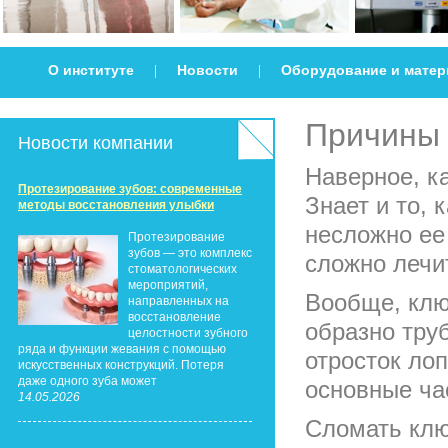
О институте
Новости
Оборудование и мате
|
|
Причины
Новости компании
Наверное, ка
Протезирование зубов: современные
Знает и то, 
методы восстановления улыбки
несложно ее 
Протезирование
зубов — это комплекс
сложно лечи
стоматологических
мероприятий,
Вообще, клю
направленных на
восстановление
образно тру
целостности зубного
ряда и функции жевания с помощью
отросток ло
искусственных конструкций. Потеря
даже одного зуба может
основные ча
14.05.2026
Сломать клю