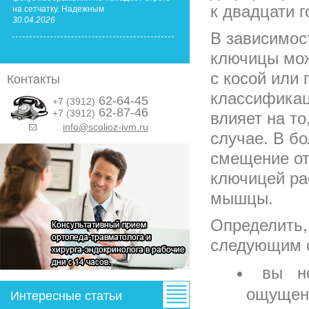
к двадцати 
на сетчатку. Надежным
30.04.2026
В зависимос
ключицы мож
с косой или
Контакты
классификац
62-64-45
+7 (3912)
62-87-46
+7 (3912)
влияет на то
info@scolioz-ivm.ru
&nbsp;
случае. В б
смещение от
ключицей ра
мышцы.
Определить,
следующим 
вы н
ощущен
Интересные статьи