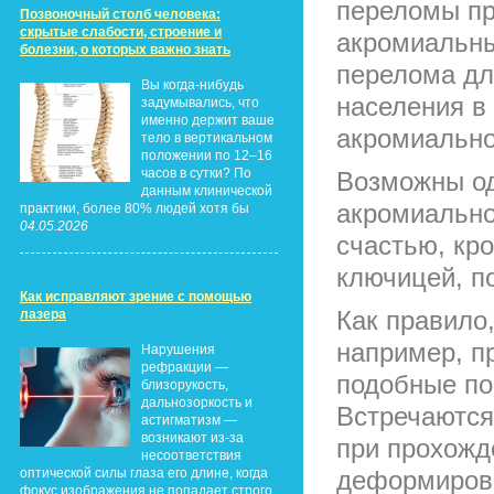
переломы пр
Позвоночный столб человека:
скрытые слабости, строение и
акромиальны
болезни, о которых важно знать
перелома для
Вы когда-нибудь
населения в
задумывались, что
именно держит ваше
акромиальног
тело в вертикальном
положении по 12–16
часов в сутки? По
Возможны од
данным клинической
акромиальног
практики, более 80% людей хотя бы
04.05.2026
счастью, кр
ключицей, п
Как исправляют зрение с помощью
Как правило
лазера
например, п
Нарушения
рефракции —
подобные по
близорукость,
дальнозоркость и
Встречаются
астигматизм —
возникают из-за
при прохожд
несоответствия
оптической силы глаза его длине, когда
деформирова
фокус изображения не попадает строго