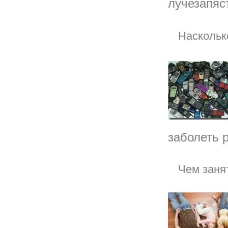
лучезапяст
Наскольк
заболеть р
Чем заня