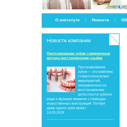
О институте
Новости
Об
|
|
Новости компании
Протезирование зубов: современные
методы восстановления улыбки
Протезирование
зубов — это комплекс
стоматологических
мероприятий,
направленных на
восстановление
целостности зубного
ряда и функции жевания с помощью
искусственных конструкций. Потеря
даже одного зуба может
14.05.2026