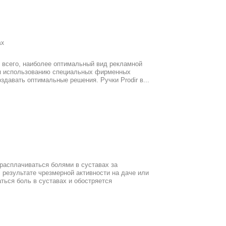
ах
е всего, наиболее оптимальный вид рекламной
ря использованию специальных фирменных
здавать оптимальные решения. Ручки Prodir в...
 расплачиваться болями в суставах за
 результате чрезмерной активности на даче или
ться боль в суставах и обостряется