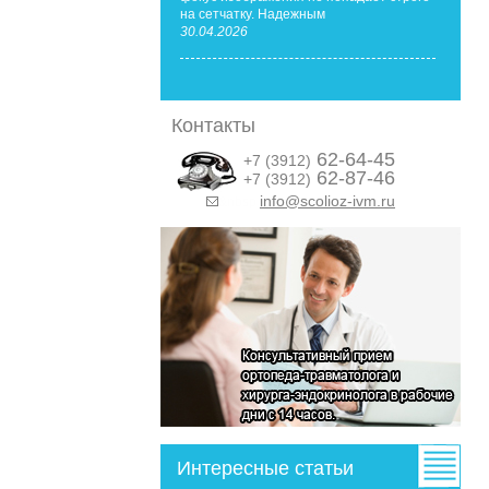
на сетчатку. Надежным
30.04.2026
Контакты
62-64-45
+7 (3912)
62-87-46
+7 (3912)
info@scolioz-ivm.ru
&nbsp;
Интересные статьи