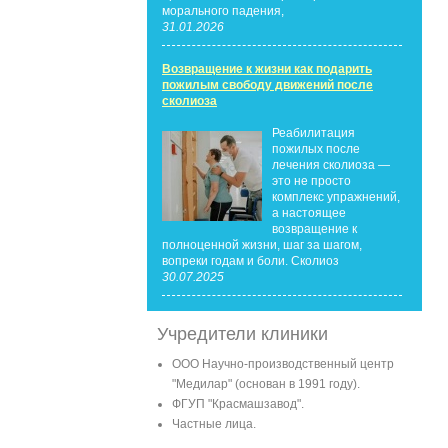
морального падения,
31.01.2026
Возвращение к жизни как подарить
пожилым свободу движений после
сколиоза
Реабилитация
пожилых после
лечения сколиоза —
это не просто
комплекс упражнений,
а настоящее
возвращение к
полноценной жизни, шаг за шагом,
вопреки годам и боли. Сколиоз
30.07.2025
Учредители клиники
ООО Научно-производственный центр
"Медилар" (основан в 1991 году).
ФГУП "Красмашзавод".
Частные лица.