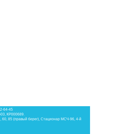
62-64-45
603, КР000689.
3, 60, 85 (правый берег), Стационар МСЧ-96, 4-й