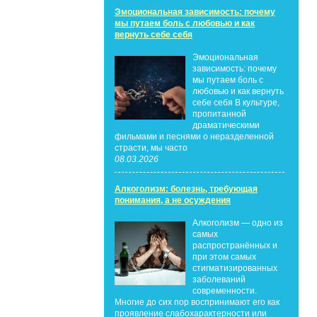
Эмоциональная зависимость: почему
мы путаем боль с любовью и как
вернуть себе себя
Эмоциональная
зависимость: почему
мы путаем боль с
любовью и как вернуть
себе себя В культуре,
пропитанной
драматическими
фильмами и песнями о неразделенной
страсти, мы часто
08.03.2026
Алкоголизм: болезнь, требующая
понимания, а не осуждения
Алкоголизм — одно из
самых
распространённых и
при этом самых
стигматизированных
заболеваний
современности.
Многие до сих пор воспринимают его как
проявление слабохарактерности или