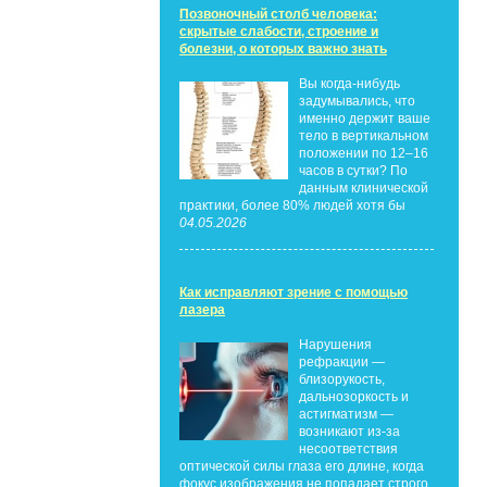
Позвоночный столб человека:
скрытые слабости, строение и
болезни, о которых важно знать
Вы когда-нибудь
задумывались, что
именно держит ваше
тело в вертикальном
положении по 12–16
часов в сутки? По
данным клинической
практики, более 80% людей хотя бы
04.05.2026
Как исправляют зрение с помощью
лазера
Нарушения
рефракции —
близорукость,
дальнозоркость и
астигматизм —
возникают из-за
несоответствия
оптической силы глаза его длине, когда
фокус изображения не попадает строго