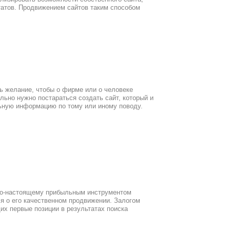
ьтатов. Продвижением сайтов таким способом
ь желание, чтобы о фирме или о человеке
ельно нужно постараться создать сайт, который и
ьную информацию по тому или иному поводу.
 по-настоящему прибыльным инструментом
ся о его качественном продвижении. Залогом
х первые позиции в результатах поиска