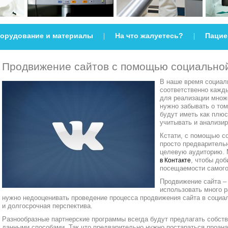
орудование и материалы
На что жалуетесь?
Пацие
|
|
Продвижение сайтов с помощью социальной
В наше время социал
соответственно кажды
для реализации множе
нужно забывать о том
будут иметь как плюс
учитывать и анализир
Кстати, с помощью со
просто предваритель
целевую аудиторию. 
, чтобы до
в Контакте
посещаемости самого
Продвижение сайта – 
использовать много р
нужно недооценивать проведение процесса продвижения сайта в социал
и долгосрочная перспектива.
Разнообразные партнерские программы всегда будут предлагать собств
данными способами. Так что предварительно нужно постараться проана