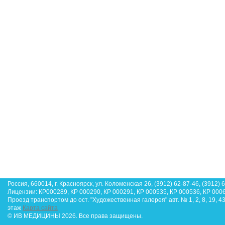
Россия, 660014, г. Красноярск, ул. Коломенская 26, (3912) 62-87-46, (3912) 
Лицензии: КР000289, КР 000290, КР 000291, КР 000535, КР 000536, КР 000
Проезд транспортом до ост. "Художественная галерея" авт. № 1, 2, 8, 19, 4
этаж
Карта сайта
© ИВ МЕДИЦИНЫ 2026. Все права защищены.