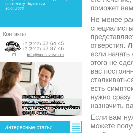
на сетчатку. Надежным
поможет вам 
30.04.2026
Не менее ра
специалисты
Контакты
представляе
62-64-45
+7 (3912)
отверстия.
Л
62-87-46
+7 (3912)
если начать 
info@scolioz-ivm.ru
&nbsp;
этого не сде
вас постоянн
сталкиватьс
есть симпто
нужно сразу
назначить в
Если вам ну
можете полу
Интересные статьи