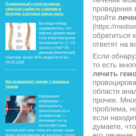
Позвоночный столб человека:
проведения 
скрытые слабости, строение и
болезни, о которых важно знать
пройти
лече
Вы когда-нибудь
(
https://medis
задумывались, что
именно держит ваше
обратиться 
тело в вертикальном
ответят на 
положении по 12–16
часов в сутки? По
данным клинической
Если обнару
практики, более 80% людей хотя бы
04.05.2026
то есть мног
лечить гем
провоцирова
Как исправляют зрение с помощью
лазера
области анал
Нарушения
прочее. Мног
рефракции —
близорукость,
проблема, но
дальнозоркость и
астигматизм —
если находи
возникают из-за
думаете, что
несоответствия
оптической силы глаза его длине, когда
его лечение,
фокус изображения не попадает строго