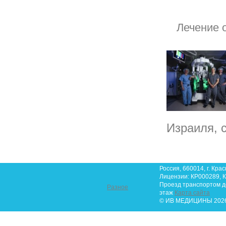
Лечение 
Израиля, 
Россия, 660014, г. Крас
Лицензии: КР000289, К
Проезд транспортом до 
Разное
этаж
Карта сайта
© ИВ МЕДИЦИНЫ 2026.