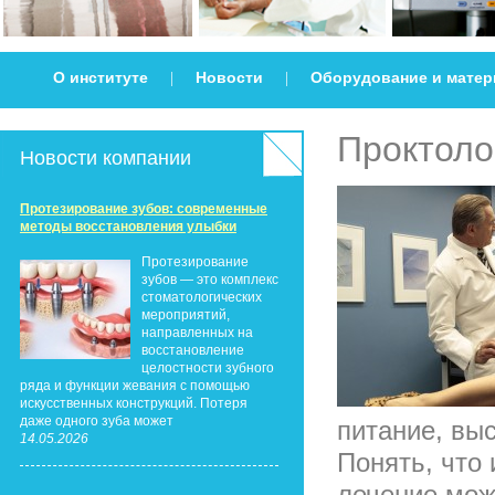
О институте
Новости
Оборудование и мате
|
|
Проктоло
Новости компании
Протезирование зубов: современные
методы восстановления улыбки
Протезирование
зубов — это комплекс
стоматологических
мероприятий,
направленных на
восстановление
целостности зубного
ряда и функции жевания с помощью
искусственных конструкций. Потеря
даже одного зуба может
питание, вы
14.05.2026
Понять, что
лечение мож