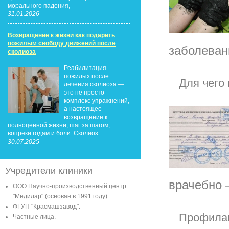
морального падения,
31.01.2026
Возвращение к жизни как подарить
пожилым свободу движений после
заболевани
сколиоза
Реабилитация
пожилых после
Для чего
лечения сколиоза —
это не просто
комплекс упражнений,
а настоящее
возвращение к
полноценной жизни, шаг за шагом,
вопреки годам и боли. Сколиоз
30.07.2025
Учредители клиники
врачебно —
ООО Научно-производственный центр
"Медилар" (основан в 1991 году).
ФГУП "Красмашзавод".
Профилак
Частные лица.