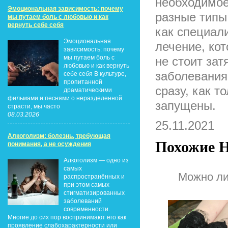
необходимое
Эмоциональная зависимость: почему
разные типы 
мы путаем боль с любовью и как
вернуть себе себя
как специал
Эмоциональная
лечение, ко
зависимость: почему
мы путаем боль с
не стоит зат
любовью и как вернуть
заболевания
себе себя В культуре,
пропитанной
сразу, как т
драматическими
фильмами и песнями о неразделенной
запущены.
страсти, мы часто
08.03.2026
25.11.2021
Алкоголизм: болезнь, требующая
Похожие Н
понимания, а не осуждения
Алкоголизм — одно из
самых
Можно ли
распространённых и
при этом самых
стигматизированных
заболеваний
современности.
Многие до сих пор воспринимают его как
проявление слабохарактерности или