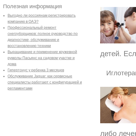
Полезная информация
Выгодно ли россиянам регистрировать
компанию в ОАЭ?
Профессиональный ремонт
снегоуборщиков: полное руководство по
диагностике, обслуживанию и
восстановлению техники
детей. Есл
Выращивание и применение кружевной
рукколы Пасьянс на садовом участке и
дома
Гипертонус у ребенка 3 месяцев
Иглотера
Обслуживание Jaguar: как сервисные
специалисты работают с конфигурацией и
регламентами
либо лече