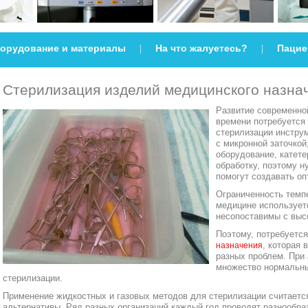
орудование и материалы
На что жалуетесь?
Пацие
|
|
Стерилизация изделий медицинского назнач
Развитие современной
времени потребуется
стерилизации инстру
с микронной заточкой
оборудование, катет
обработку, поэтому н
помогут создавать о
Ограниченность темпе
медицине использует
несопоставимы с выс
Поэтому, потребуетс
, которая 
назначения
разных проблем. При 
множество нормальны
стерилизации.
Применение жидкостных и газовых методов для стерилизации считаетс
альтернативы. Ряд разных организаций каждый год проводят разнообра