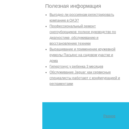
Полезная информация
Выгодно ли россиянам регистрировать
компанию в ОАЭ?
Профессиональный ремонт
снегоуборщиков: полное руководство по
диагностике, обслуживанию и
восстановлению техники
Выращивание и применение кружевной
рукколы Пасьянс на садовом участке и
дома
Гипертонус у ребенка 3 месяцев
Обслуживание Jaguar: как сервисные
специалисты работают с конфигурацией и
регламентами
Разное