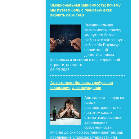
Эмоциональная зависимость: почему
мы путаем боль с любовью и как
вернуть себе себя
Эмоциональная
зависимость: почему
мы путаем боль с
любовью и как вернуть
себе себя В культуре,
пропитанной
драматическими
фильмами и песнями о неразделенной
страсти, мы часто
08.03.2026
Алкоголизм: болезнь, требующая
понимания, а не осуждения
Алкоголизм — одно из
самых
распространённых и
при этом самых
стигматизированных
заболеваний
современности.
Многие до сих пор воспринимают его как
проявление слабохарактерности или