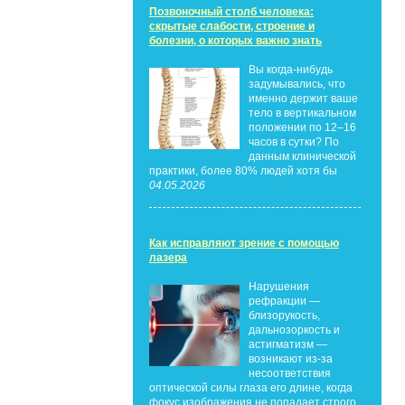
Позвоночный столб человека:
скрытые слабости, строение и
болезни, о которых важно знать
Вы когда-нибудь
задумывались, что
именно держит ваше
тело в вертикальном
положении по 12–16
часов в сутки? По
данным клинической
практики, более 80% людей хотя бы
04.05.2026
Как исправляют зрение с помощью
лазера
Нарушения
рефракции —
близорукость,
дальнозоркость и
астигматизм —
возникают из-за
несоответствия
оптической силы глаза его длине, когда
фокус изображения не попадает строго