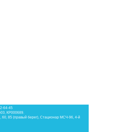
62-64-45
603, КР000689.
3, 60, 85 (правый берег), Стационар МСЧ-96, 4-й