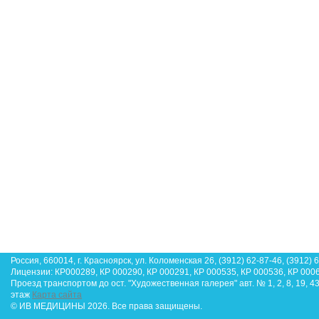
Россия, 660014, г. Красноярск, ул. Коломенская 26, (3912) 62-87-46, (3912) 
Лицензии: КР000289, КР 000290, КР 000291, КР 000535, КР 000536, КР 000
Проезд транспортом до ост. "Художественная галерея" авт. № 1, 2, 8, 19, 4
этаж
Карта сайта
© ИВ МЕДИЦИНЫ 2026. Все права защищены.