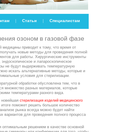
нтам
Статьи
Специалистам
|
|
ения озоном в газовой фазе
 медицины приводит к тому, что время от
 получать новые методы для проведения полной
ментов для работы. Хирургические инструменты
, эндоскопическое и лапароскопическое
еры не будут выдерживать температурную
ужно искать альтернативные методы, которые и
птимальные условия для стерилизации.
ратурной обработки обусловлена тем, что в
ся множество разных материалов, которые
окими температурами разного вида.
я новейшая
стерилизация изделий медицинского
в итоге поможет решить большое количество
анализе рынка всегда можно будет найти
х вариантов для проведения полного процесса
я оптимальным решением в качестве основной
зные семинары или конференции для того, чтобы