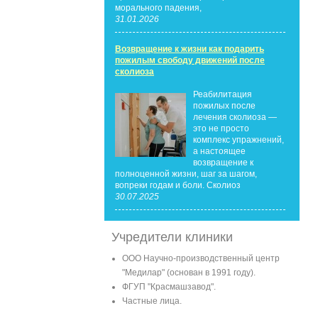
морального падения,
31.01.2026
Возвращение к жизни как подарить
пожилым свободу движений после
сколиоза
Реабилитация
пожилых после
лечения сколиоза —
это не просто
комплекс упражнений,
а настоящее
возвращение к
полноценной жизни, шаг за шагом,
вопреки годам и боли. Сколиоз
30.07.2025
Учредители клиники
ООО Научно-производственный центр
"Медилар" (основан в 1991 году).
ФГУП "Красмашзавод".
Частные лица.