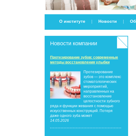
О институте
Новости
Об
|
|
Новости компании
Протезирование зубов: современные
методы восстановления улыбки
Протезирование
зубов — это комплекс
стоматологических
мероприятий,
направленных на
восстановление
целостности зубного
ряда и функции жевания с помощью
искусственных конструкций. Потеря
даже одного зуба может
14.05.2026