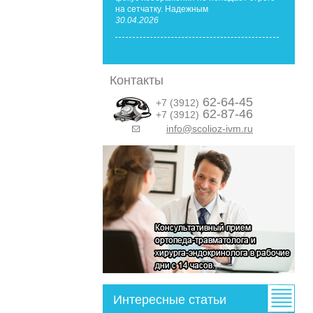
на сетчатку. Надежным
30.04.2026
Контакты
62-64-45
+7 (3912)
62-87-46
+7 (3912)
info@scolioz-ivm.ru
&nbsp;
Интересные статьи