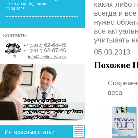
каких-либо 
на сетчатку. Надежным
30.04.2026
всегда и вс
нужно обрат
все актуаль
Контакты
учитывать н
62-64-45
+7 (3912)
62-87-46
05.03.2013
+7 (3912)
info@scolioz-ivm.ru
&nbsp;
Похожие Н
Современ
веса
Интересные статьи