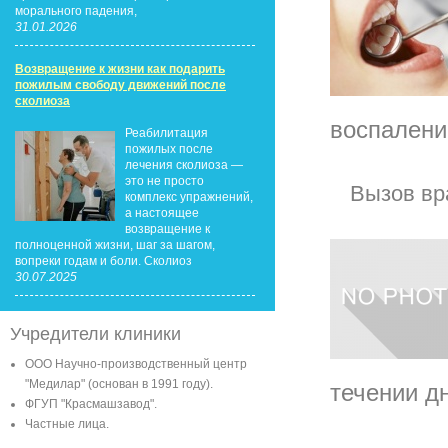
морального падения,
31.01.2026
Возвращение к жизни как подарить
пожилым свободу движений после
сколиоза
воспалени
Реабилитация
пожилых после
лечения сколиоза —
это не просто
Вызов вр
комплекс упражнений,
а настоящее
возвращение к
полноценной жизни, шаг за шагом,
вопреки годам и боли. Сколиоз
30.07.2025
Учредители клиники
ООО Научно-производственный центр
"Медилар" (основан в 1991 году).
течении д
ФГУП "Красмашзавод".
Частные лица.