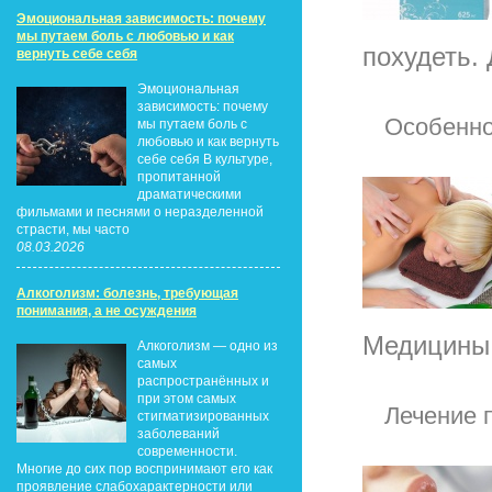
Эмоциональная зависимость: почему
мы путаем боль с любовью и как
похудеть.
вернуть себе себя
Эмоциональная
зависимость: почему
Особенно
мы путаем боль с
любовью и как вернуть
себе себя В культуре,
пропитанной
драматическими
фильмами и песнями о неразделенной
страсти, мы часто
08.03.2026
Алкоголизм: болезнь, требующая
понимания, а не осуждения
Медицины в
Алкоголизм — одно из
самых
распространённых и
при этом самых
Лечение 
стигматизированных
заболеваний
современности.
Многие до сих пор воспринимают его как
проявление слабохарактерности или