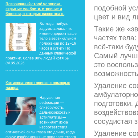
Позвоночный столб человека:
подобной ус
скрытые слабости, строение и
болезни, о которых важно знать
цвет и вид л
Вы когда-нибудь
Такие же «з
задумывались, что
именно держит ваше
частях тела:
тело в вертикальном
положении по 12–16
всё-таки буд
часов в сутки? По
данным клинической
Самый лучши
практики, более 80% людей хотя бы
это воспольз
04.05.2026
возможность
Как исправляют зрение с помощью
Удаление со
лазера
амбулаторно
Нарушения
подготовки. 
рефракции —
близорукость,
воздействов
дальнозоркость и
астигматизм —
сосудистая з
возникают из-за
несоответствия
Удаление со
оптической силы глаза его длине, когда
фокус изображения не попадает строго