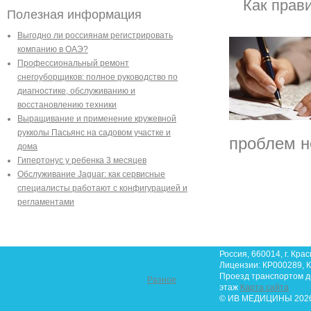
Как прав
Полезная информация
Выгодно ли россиянам регистрировать
компанию в ОАЭ?
Профессиональный ремонт
снегоуборщиков: полное руководство по
диагностике, обслуживанию и
восстановлению техники
Выращивание и применение кружевной
рукколы Пасьянс на садовом участке и
проблем н
дома
Гипертонус у ребенка 3 месяцев
Обслуживание Jaguar: как сервисные
специалисты работают с конфигурацией и
регламентами
Россия, 660014, г. Крас
Лицензии: КР000289, К
Проезд транспортом до 
Разное
этаж
Карта сайта
© ИВ МЕДИЦИНЫ 2026.