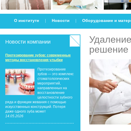
О институте
Новости
Оборудование и мате
|
|
Удалени
Новости компании
решение
Протезирование зубов: современные
методы восстановления улыбки
Протезирование
зубов — это комплекс
стоматологических
мероприятий,
направленных на
восстановление
целостности зубного
ряда и функции жевания с помощью
искусственных конструкций. Потеря
даже одного зуба может
14.05.2026