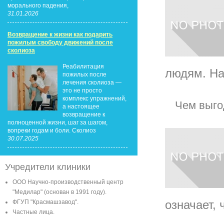
морального падения,
31.01.2026
Возвращение к жизни как подарить
пожилым свободу движений после
сколиоза
Реабилитация
людям. На
пожилых после
лечения сколиоза —
это не просто
комплекс упражнений,
Чем выго
а настоящее
возвращение к
полноценной жизни, шаг за шагом,
вопреки годам и боли. Сколиоз
30.07.2025
Учредители клиники
ООО Научно-производственный центр
"Медилар" (основан в 1991 году).
означает, 
ФГУП "Красмашзавод".
Частные лица.