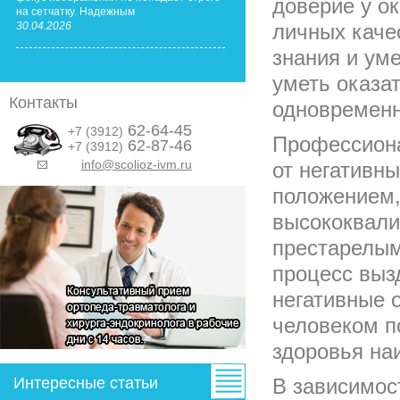
доверие у о
на сетчатку. Надежным
30.04.2026
личных каче
знания и ум
уметь оказа
Контакты
одновременн
62-64-45
+7 (3912)
Профессиона
62-87-46
+7 (3912)
info@scolioz-ivm.ru
от негативн
&nbsp;
положением,
высококвали
престарелы
процесс выз
негативные 
человеком п
здоровья наи
Интересные статьи
В зависимос