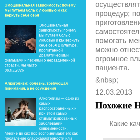
осуществлят
Эмоциональная зависимость: почему
мы путаем боль с любовью и как
процедур; п
вернуть себе себя
приготовлен
Эмоциональная
самостоятел
зависимость: почему
мы путаем боль с
помогать ме
любовью и как вернуть
себе себя В культуре,
можно отнес
пропитанной
драматическими
огромное вл
фильмами и песнями о неразделенной
страсти, мы часто
пациента.
08.03.2026
&nbsp;
Алкоголизм: болезнь, требующая
понимания, а не осуждения
12.03.2013
Алкоголизм — одно из
Похожие Н
самых
распространённых и
при этом самых
стигматизированных
Какие ка
заболеваний
современности.
Многие до сих пор воспринимают его как
проявление слабохарактерности или