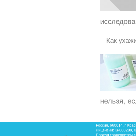
исследован
Как ухаж
нельзя, ес
Россия, 660014, г. Крас
Лицензии: КР000289, К
Проезд транспортом до 