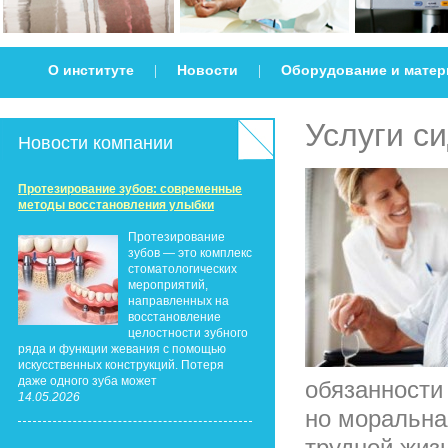
О институте
Новости
Оборудование и мате
|
|
Услуги с
Новости компании
Протезирование зубов: современные
методы восстановления улыбки
Протезирование
зубов — это комплекс
стоматологических
мероприятий,
направленных на
восстановление
целостности зубного
ряда и функции жевания с помощью
искусственных конструкций. Потеря
даже одного зуба может
обязанности
14.05.2026
но моральна
трудной жизн