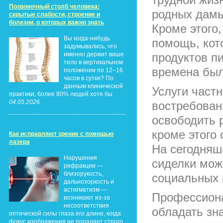
Позвоночный столб человека:
родных дамы
скрытые слабости, строение и
болезни, о которых важно знать
Кроме этого
Вы когда-нибудь
помощь, кот
задумывались, что
именно держит ваше
продуктов п
тело в вертикальном
времена был
положении по 12–16
часов в сутки? По
данным клинической
Услуги част
практики, более 80% людей хотя бы
04.05.2026
востребован
освободить 
кроме этого
Как исправляют зрение с помощью
лазера
На сегодняш
Нарушения
сиделки мож
рефракции —
близорукость,
социальных 
дальнозоркость и
астигматизм —
Профессиона
возникают из-за
несоответствия
обладать зн
оптической силы глаза его длине, когда
фокус изображения не попадает строго