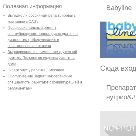
Полезная информация
Babyline
Выгодно ли россиянам регистрировать
компанию в ОАЭ?
Профессиональный ремонт
снегоуборщиков: полное руководство по
диагностике, обслуживанию и
восстановлению техники
Выращивание и применение кружевной
рукколы Пасьянс на садовом участке и
дома
Сюда входя
Гипертонус у ребенка 3 месяцев
Обслуживание Jaguar: как сервисные
специалисты работают с конфигурацией и
Препарат
регламентами
нутрио&#