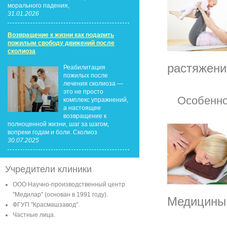
морального падения,
31.01.2026
Возвращение к жизни как подарить
пожилым свободу движений после
сколиоза
растяжени
Реабилитация
пожилых после
лечения сколиоза —
это не просто
Особенно
комплекс упражнений,
а настоящее
возвращение к
полноценной жизни, шаг за шагом,
вопреки годам и боли. Сколиоз
30.07.2025
Учредители клиники
ООО Научно-производственный центр
"Медилар" (основан в 1991 году).
Медицины в
ФГУП "Красмашзавод".
Частные лица.