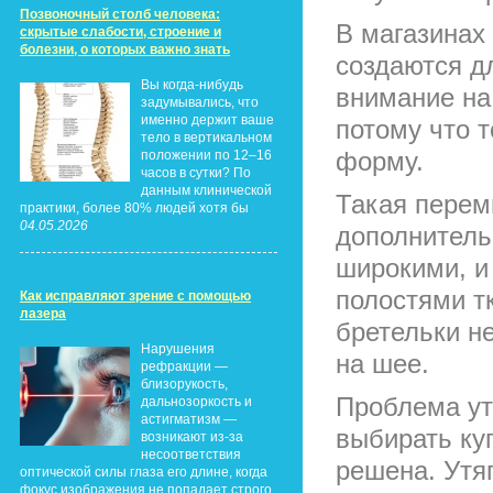
Позвоночный столб человека:
В магазинах
скрытые слабости, строение и
болезни, о которых важно знать
создаются д
Вы когда-нибудь
внимание на
задумывались, что
именно держит ваше
потому что 
тело в вертикальном
форму.
положении по 12–16
часов в сутки? По
данным клинической
Такая перем
практики, более 80% людей хотя бы
04.05.2026
дополнитель
широкими, и 
полостями тк
Как исправляют зрение с помощью
лазера
бретельки н
Нарушения
на шее.
рефракции —
близорукость,
Проблема ут
дальнозоркость и
астигматизм —
выбирать ку
возникают из-за
несоответствия
решена. Утя
оптической силы глаза его длине, когда
фокус изображения не попадает строго