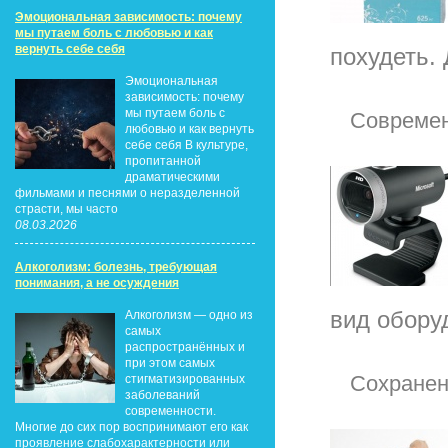
Эмоциональная зависимость: почему
мы путаем боль с любовью и как
вернуть себе себя
похудеть.
Эмоциональная
зависимость: почему
мы путаем боль с
Современ
любовью и как вернуть
себе себя В культуре,
пропитанной
драматическими
фильмами и песнями о неразделенной
страсти, мы часто
08.03.2026
Алкоголизм: болезнь, требующая
понимания, а не осуждения
вид обору
Алкоголизм — одно из
самых
распространённых и
при этом самых
Сохранен
стигматизированных
заболеваний
современности.
Многие до сих пор воспринимают его как
проявление слабохарактерности или