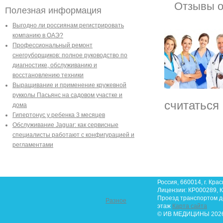
Отзывы о
Полезная информация
Выгодно ли россиянам регистрировать
компанию в ОАЭ?
Профессиональный ремонт
снегоуборщиков: полное руководство по
диагностике, обслуживанию и
восстановлению техники
Выращивание и применение кружевной
рукколы Пасьянс на садовом участке и
считаться
дома
Гипертонус у ребенка 3 месяцев
Обслуживание Jaguar: как сервисные
специалисты работают с конфигурацией и
регламентами
Россия, 660014, г. Крас
Лицензии: КР000289, К
Проезд транспортом до 
Разное
этаж
Карта сайта
© ИВ МЕДИЦИНЫ 2026.