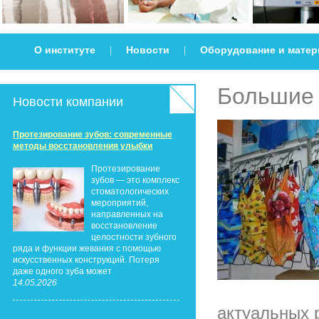
О институте
Новости
Оборудование и мате
|
|
Большие 
Новости компании
Протезирование зубов: современные
методы восстановления улыбки
Протезирование
зубов — это комплекс
стоматологических
мероприятий,
направленных на
восстановление
целостности зубного
ряда и функции жевания с помощью
искусственных конструкций. Потеря
даже одного зуба может
14.05.2026
актуальных 