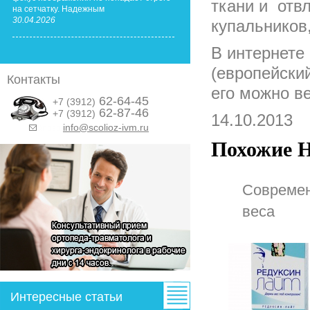
ткани и отв
на сетчатку. Надежным
30.04.2026
купальников
В интернете
(европейский
Контакты
его можно в
62-64-45
+7 (3912)
62-87-46
+7 (3912)
14.10.2013
info@scolioz-ivm.ru
&nbsp;
Похожие Н
Современ
веса
Интересные статьи