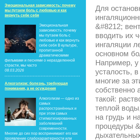
Эмоциональная зависимость: почему
Для останов
мы путаем боль с любовью и как
вернуть себе себя
ингаляционн
&#8212; вен
Эмоциональная
зависимость: почему
вводить их 
мы путаем боль с
любовью и как вернуть
ингаляции л
себе себя В культуре,
пропитанной
основном бо
драматическими
фильмами и песнями о неразделенной
Например, у 
страсти, мы часто
усталость, в
08.03.2026
многие за э
Алкоголизм: болезнь, требующая
собственно 
понимания, а не осуждения
такой: раств
Алкоголизм — одно из
самых
теплой воды
распространённых и
при этом самых
на грудь и 
стигматизированных
заболеваний
процедуры &
современности.
дыхательных
Многие до сих пор воспринимают его как
проявление слабохарактерности или