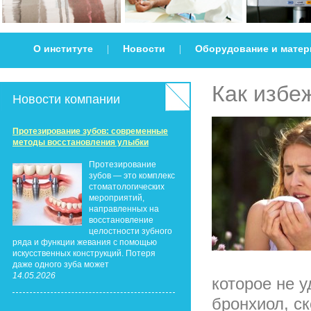
О институте
Новости
Оборудование и мате
|
|
Как избе
Новости компании
Протезирование зубов: современные
методы восстановления улыбки
Протезирование
зубов — это комплекс
стоматологических
мероприятий,
направленных на
восстановление
целостности зубного
ряда и функции жевания с помощью
искусственных конструкций. Потеря
даже одного зуба может
14.05.2026
которое не у
бронхиол, ск