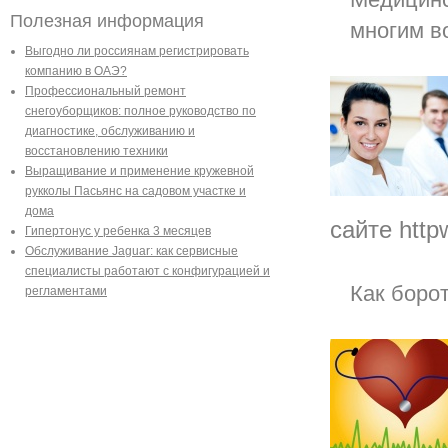
Полезная информация
многим в
Выгодно ли россиянам регистрировать
компанию в ОАЭ?
Профессиональный ремонт
снегоуборщиков: полное руководство по
диагностике, обслуживанию и
восстановлению техники
Выращивание и применение кружевной
рукколы Пасьянс на садовом участке и
дома
сайте http
Гипертонус у ребенка 3 месяцев
Обслуживание Jaguar: как сервисные
специалисты работают с конфигурацией и
Как боро
регламентами