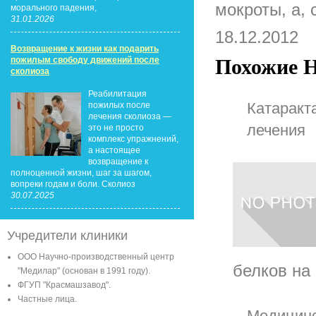
мокроты, а, 
морального падения,
31.01.2026
18.12.2012
Возвращение к жизни как подарить
пожилым свободу движений после
Похожие Н
сколиоза
Реабилитация
Катаракт
пожилых после
лечения сколиоза —
лечения
это не просто
комплекс упражнений,
а настоящее
возвращение к
полноценной жизни, шаг за шагом,
вопреки годам и боли. Сколиоз
30.07.2025
Учредители клиники
ООО Научно-производственный центр
белков на 
"Медилар" (основан в 1991 году).
ФГУП "Красмашзавод".
Частные лица.
Медицинс