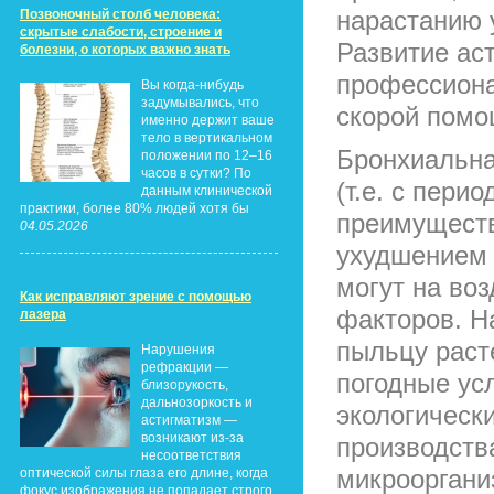
нарастанию 
Позвоночный столб человека:
скрытые слабости, строение и
Развитие ас
болезни, о которых важно знать
профессиона
Вы когда-нибудь
задумывались, что
скорой помо
именно держит ваше
тело в вертикальном
Бронхиальна
положении по 12–16
часов в сутки? По
(т.е. с пер
данным клинической
практики, более 80% людей хотя бы
преимуществ
04.05.2026
ухудшением 
могут на во
Как исправляют зрение с помощью
факторов. Н
лазера
пыльцу раст
Нарушения
рефракции —
погодные ус
близорукость,
дальнозоркость и
экологическ
астигматизм —
возникают из-за
производств
несоответствия
микроорганиз
оптической силы глаза его длине, когда
фокус изображения не попадает строго