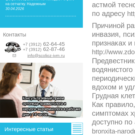
астмой тесн
на сетчатку. Надежным
30.04.2026
по адресу
ht
Причиной ра
инвазия, пс
Контакты
признаках и
62-64-45
+7 (3912)
62-87-46
+7 (3912)
http://www.zdo
info@scolioz-ivm.ru
&nbsp;
Предвестник
водянистого 
периодическ
вдохом и уд
Грудная кле
Как правило
симптомах х
доступно по
Интересные статьи
bronxita-narod