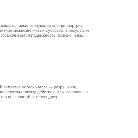
азывается анкилозирующий спондилоартрит.
аление межпозвонковых суставов, в результате
 ограничивается подвижность позвоночника....
ой является остеохондроз — разрушение,
подвержены такому действию межпозвоночные
тся поясничный остеохондроз,