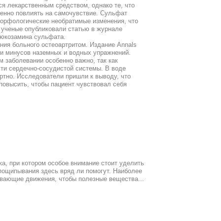
я лекарственным средством, однако те, что
енно повлиять на самочувствие. Сульфат
морфологические необратимые изменения, что
 ученые опубликовали статью в журнале
люкозамина сульфата.
ния больного остеоартритом. Издание Annals
 и минусов наземных и водных упражнений.
м заболевании особенно важно, так как
ти сердечно-сосудистой системы. В воде
ртно. Исследователи пришли к выводу, что
повысить, чтобы пациент чувствовал себя
, при котором особое внимание стоит уделить
 пощипывания здесь вряд ли помогут. Наиболее
ающие движения, чтобы полезные вещества...