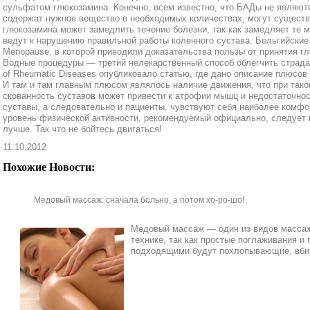
сульфатом глюкозамина. Конечно, всем известно, что БАДы не являютс
содержат нужное вещество в необходимых количествах, могут существ
глюкозамина может замедлить течение болезни, так как замедляет те 
ведут к нарушению правильной работы коленного сустава. Бельгийские
Menopause, в которой приводили доказательства пользы от принятия г
Водные процедуры — третий нелекарственный способ облегчить страда
of Rheumatic Diseases опубликовало статью, где дано описание плюсов
И там и там главным плюсом являлось наличие движения, что при тако
скованность суставов может привести к атрофии мышц и недостаточнос
суставы, а следовательно и пациенты, чувствуют себя наиболее комфо
уровень физической активности, рекомендуемый официально, следует 
лучше. Так что не бойтесь двигаться!
11.10.2012
Похожие Новости:
Медовый массаж: сначала больно, а потом хо-ро-шо!
Медовый массаж — один из видов массажа
технике, так как простые поглаживания и
подходящими будут похлопывающие, вбив