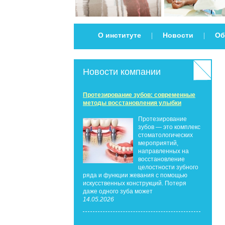
О институте
Новости
Об
|
|
Новости компании
Протезирование зубов: современные
методы восстановления улыбки
Протезирование
зубов — это комплекс
стоматологических
мероприятий,
направленных на
восстановление
целостности зубного
ряда и функции жевания с помощью
искусственных конструкций. Потеря
даже одного зуба может
14.05.2026