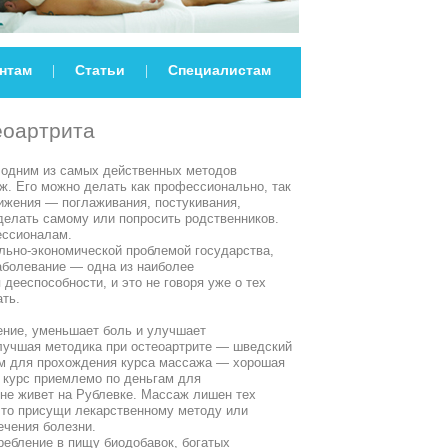
нтам
Статьи
Специалистам
|
|
еоартрита
 одним из самых действенных методов
ж. Его можно делать как профессионально, так
ижения — поглаживания, постукивания,
делать самому или попросить родственников.
ессионалам.
льно-экономической проблемой государства,
Заболевание — одна из наиболее
дееспособности, и это не говоря уже о тех
ать.
ние, уменьшает боль и улучшает
лучшая методика при остеоартрите — шведский
м для прохождения курса массажа — хорошая
и курс приемлемо по деньгам для
 не живет на Рублевке. Массаж лишен тех
что присущи лекарственному методу или
ечения болезни.
ебление в пищу биодобавок, богатых