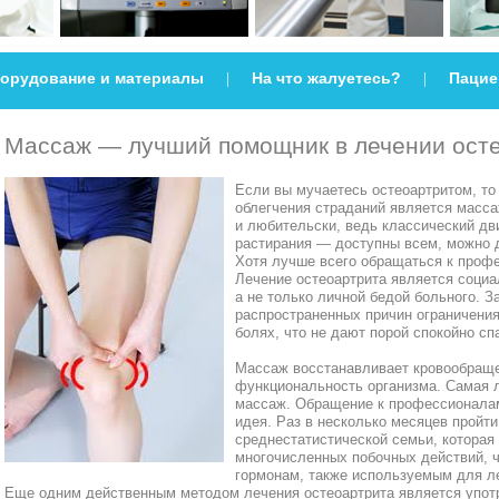
орудование и материалы
На что жалуетесь?
Пацие
|
|
Массаж — лучший помощник в лечении ост
Если вы мучаетесь остеоартритом, то
облегчения страданий является масса
и любительски, ведь классический дв
растирания — доступны всем, можно 
Хотя лучше всего обращаться к проф
Лечение остеоартрита является социа
а не только личной бедой больного. 
распространенных причин ограничения 
болях, что не дают порой спокойно сп
Массаж восстанавливает кровообраще
функциональность организма. Самая 
массаж. Обращение к профессионала
идея. Раз в несколько месяцев пройт
среднестатистической семьи, которая
многочисленных побочных действий, 
гормонам, также используемым для л
Еще одним действенным методом лечения остеоартрита является употр