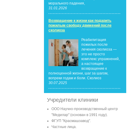
морального падения,
31.01.2026
Возвращение к жизни как подарить
пожилым свободу движений после
сколиоза
Реабилитация
пожилых после
лечения сколиоза —
это не просто
комплекс упражнений,
а настоящее
возвращение к
полноценной жизни, шаг за шагом,
вопреки годам и боли. Сколиоз
30.07.2025
Учредители клиники
ООО Научно-производственный центр
"Медилар" (основан в 1991 году).
ФГУП "Красмашзавод".
Частные лица.