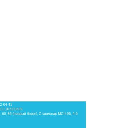
62-64-45
603, КР000689.
3, 60, 85 (правый берег), Стационар МСЧ-96, 4-й