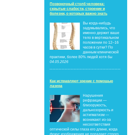
Позвоночный столб человека:
скрытые слабости, строение и
болезни, о которых важно знать
Вы когда-нибудь
задумывались, что
именно держит ваше
тело в вертикальном
положении по 12–16
часов в сутки? По
данным клинической
практики, более 80% людей хотя бы
04.05.2026
Как исправляют зрение с помощью
лазера
Нарушения
рефракции —
близорукость,
дальнозоркость и
астигматизм —
возникают из-за
несоответствия
оптической силы глаза его длине, когда
фокус изображения не попадает строго