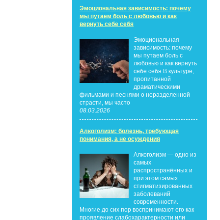
Эмоциональная зависимость: почему
мы путаем боль с любовью и как
вернуть себе себя
Эмоциональная
зависимость: почему
мы путаем боль с
любовью и как вернуть
себе себя В культуре,
пропитанной
драматическими
фильмами и песнями о неразделенной
страсти, мы часто
08.03.2026
Алкоголизм: болезнь, требующая
понимания, а не осуждения
Алкоголизм — одно из
самых
распространённых и
при этом самых
стигматизированных
заболеваний
современности.
Многие до сих пор воспринимают его как
проявление слабохарактерности или