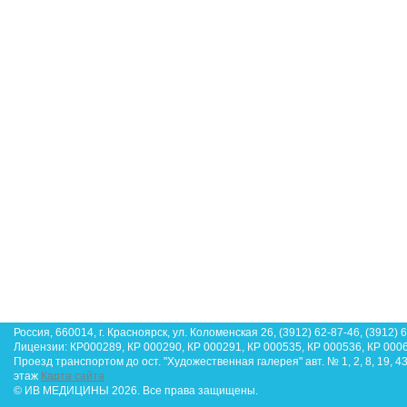
Россия, 660014, г. Красноярск, ул. Коломенская 26, (3912) 62-87-46, (3912) 
Лицензии: КР000289, КР 000290, КР 000291, КР 000535, КР 000536, КР 000
Проезд транспортом до ост. "Художественная галерея" авт. № 1, 2, 8, 19, 4
этаж
Карта сайта
© ИВ МЕДИЦИНЫ 2026. Все права защищены.