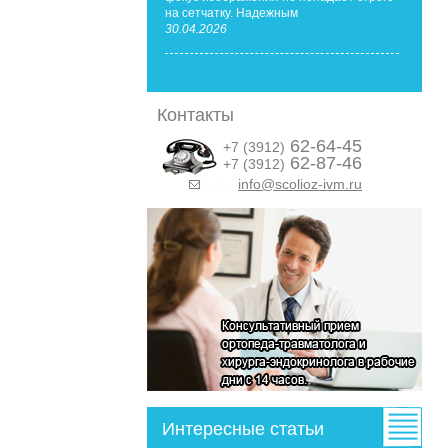
на сетчатку. Надежным
30.04.2026
Контакты
62-64-45
+7 (3912)
62-87-46
+7 (3912)
info@scolioz-ivm.ru
&nbsp;
Интересные статьи