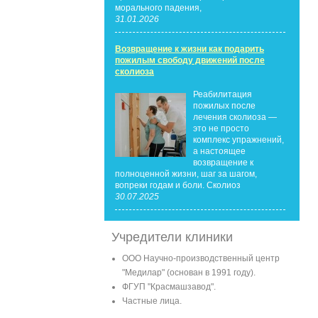
морального падения,
31.01.2026
Возвращение к жизни как подарить
пожилым свободу движений после
сколиоза
Реабилитация
пожилых после
лечения сколиоза —
это не просто
комплекс упражнений,
а настоящее
возвращение к
полноценной жизни, шаг за шагом,
вопреки годам и боли. Сколиоз
30.07.2025
Учредители клиники
ООО Научно-производственный центр
"Медилар" (основан в 1991 году).
ФГУП "Красмашзавод".
Частные лица.