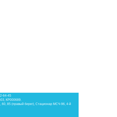
62-64-45
603, КР000689.
3, 60, 85 (правый берег), Стационар МСЧ-96, 4-й