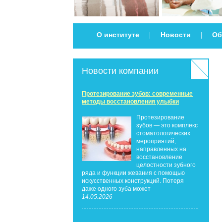
О институте
Новости
Об
|
|
Новости компании
Протезирование зубов: современные
методы восстановления улыбки
Протезирование
зубов — это комплекс
стоматологических
мероприятий,
направленных на
восстановление
целостности зубного
ряда и функции жевания с помощью
искусственных конструкций. Потеря
даже одного зуба может
14.05.2026