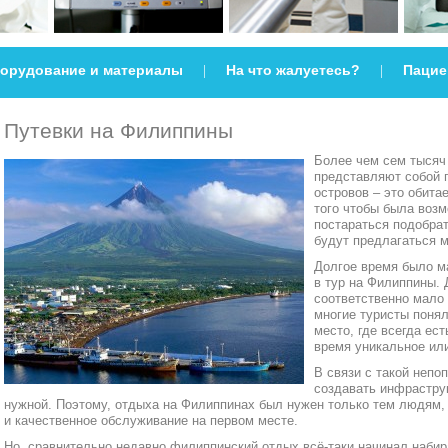
орудование и материалы
На что жалуетесь?
Пацие
|
|
Путевки на Филиппины
Более чем сем тысяч 
представляют собой 
островов – это обита
того чтобы была возм
постараться подобра
будут предлагаться 
Долгое время было м
в тур на Филиппины. 
соответственно мало 
многие туристы понял
место, где всегда ест
время уникальное ил
В связи с такой непо
создавать инфраструк
нужной. Поэтому, отдыха на Филиппинах был нужен только тем людям, 
и качественное обслуживание на первом месте.
Но, сравнительно недавно филиппинский отдых всё-таки начинал набир