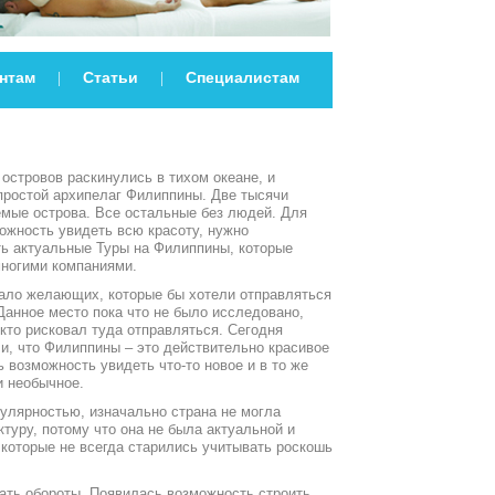
нтам
Статьи
Специалистам
|
|
островов раскинулись в тихом океане, и
простой архипелаг Филиппины. Две тысячи
емые острова. Все остальные без людей. Для
ожность увидеть всю красоту, нужно
ть актуальные Туры на Филиппины, которые
многими компаниями.
ало желающих, которые бы хотели отправляться
Данное место пока что не было исследовано,
кто рисковал туда отправляться. Сегодня
и, что Филиппины – это действительно красивое
ь возможность увидеть что-то новое и в то же
и необычное.
пулярностью, изначально страна не могла
туру, потому что она не была актуальной и
которые не всегда старились учитывать роскошь
ать обороты. Появилась возможность строить