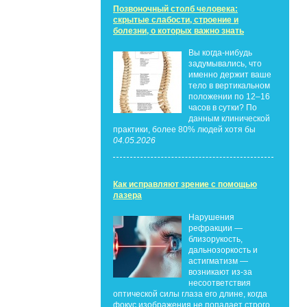
Позвоночный столб человека:
скрытые слабости, строение и
болезни, о которых важно знать
Вы когда-нибудь
задумывались, что
именно держит ваше
тело в вертикальном
положении по 12–16
часов в сутки? По
данным клинической
практики, более 80% людей хотя бы
04.05.2026
Как исправляют зрение с помощью
лазера
Нарушения
рефракции —
близорукость,
дальнозоркость и
астигматизм —
возникают из-за
несоответствия
оптической силы глаза его длине, когда
фокус изображения не попадает строго