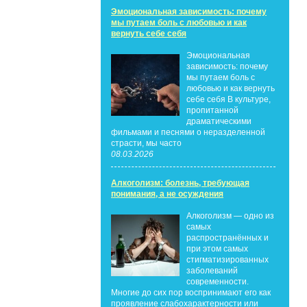
Эмоциональная зависимость: почему
мы путаем боль с любовью и как
вернуть себе себя
Эмоциональная
зависимость: почему
мы путаем боль с
любовью и как вернуть
себе себя В культуре,
пропитанной
драматическими
фильмами и песнями о неразделенной
страсти, мы часто
08.03.2026
Алкоголизм: болезнь, требующая
понимания, а не осуждения
Алкоголизм — одно из
самых
распространённых и
при этом самых
стигматизированных
заболеваний
современности.
Многие до сих пор воспринимают его как
проявление слабохарактерности или