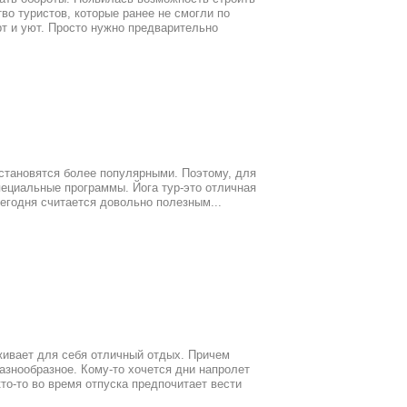
во туристов, которые ранее не смогли по
т и уют. Просто нужно предварительно
й становятся более популярными. Поэтому, для
ециальные программы. Йога тур-это отличная
сегодня считается довольно полезным...
живает для себя отличный отдых. Причем
азнообразное. Кому-то хочется дни напролет
кто-то во время отпуска предпочитает вести