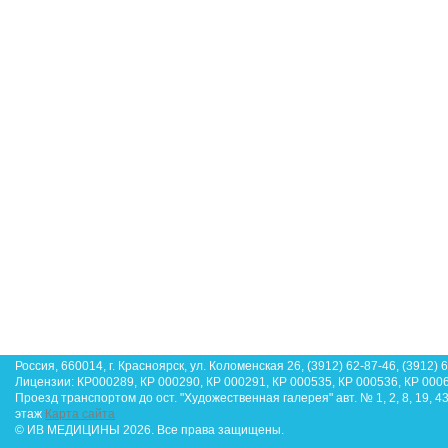
Россия, 660014, г. Красноярск, ул. Коломенская 26, (3912) 62-87-46, (3912) 
Лицензии: КР000289, КР 000290, КР 000291, КР 000535, КР 000536, КР 000
Проезд транспортом до ост. "Художественная галерея" авт. № 1, 2, 8, 19, 4
этаж
Карта сайта
© ИВ МЕДИЦИНЫ 2026. Все права защищены.