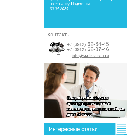
на сетчатку. Надежным
30.04.2026
Контакты
62-64-45
+7 (3912)
62-87-46
+7 (3912)
info@scolioz-ivm.ru
&nbsp;
Интересные статьи