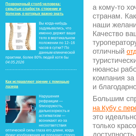
Позвоночный столб человека:
а кому-то х
скрытые слабости, строение и
болезни, о которых важно знать
странам. Ка
наши желания
Вы когда-нибудь
задумывались, что
Качество ваш
именно держит ваше
тело в вертикальном
туроператор
положении по 12–16
часов в сутки? По
отличный
от
данным клинической
практики, более 80% людей хотя бы
туристически
04.05.2026
нюансы рабо
компания за
Как исправляют зрение с помощью
и благодарн
лазера
Нарушения
Большим спр
рефракции —
близорукость,
на Кубу с пер
дальнозоркость и
это идеально
астигматизм —
возникают из-за
только красо
несоответствия
оптической силы глаза его длине, когда
доступность
фокус изображения не попадает строго