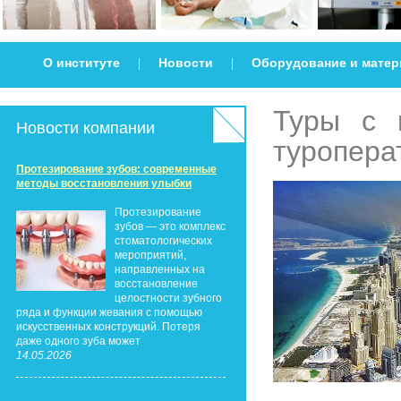
О институте
Новости
Оборудование и мате
|
|
Туры с 
Новости компании
туропера
Протезирование зубов: современные
методы восстановления улыбки
Протезирование
зубов — это комплекс
стоматологических
мероприятий,
направленных на
восстановление
целостности зубного
ряда и функции жевания с помощью
искусственных конструкций. Потеря
даже одного зуба может
14.05.2026