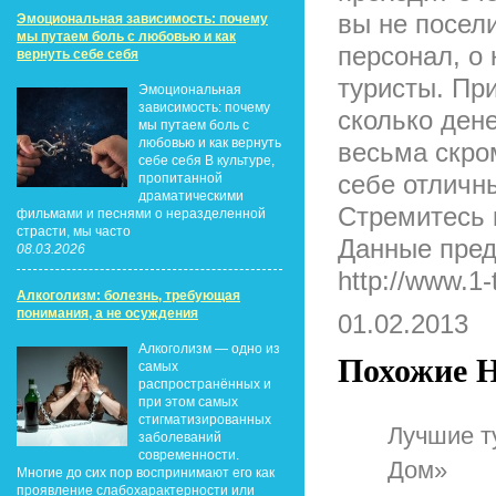
вы не посел
Эмоциональная зависимость: почему
мы путаем боль с любовью и как
персонал, о
вернуть себе себя
туристы. Пр
Эмоциональная
зависимость: почему
сколько дене
мы путаем боль с
любовью и как вернуть
весьма скро
себе себя В культуре,
себе отличны
пропитанной
драматическими
Стремитесь 
фильмами и песнями о неразделенной
страсти, мы часто
Данные пред
08.03.2026
http://www.1-t
Алкоголизм: болезнь, требующая
понимания, а не осуждения
01.02.2013
Алкоголизм — одно из
Похожие Н
самых
распространённых и
при этом самых
стигматизированных
Лучшие т
заболеваний
современности.
Дом»
Многие до сих пор воспринимают его как
проявление слабохарактерности или