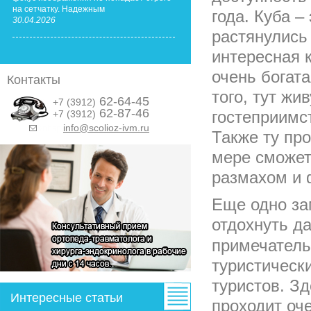
на сетчатку. Надежным
года. Куба 
30.04.2026
растянулись
интересная к
очень богат
Контакты
того, тут жи
62-64-45
+7 (3912)
62-87-46
гостеприимс
+7 (3912)
info@scolioz-ivm.ru
&nbsp;
Также ту пр
мере сможет
размахом и 
Еще одно за
отдохнуть д
примечатель
туристическ
туристов. З
Интересные статьи
проходит оче