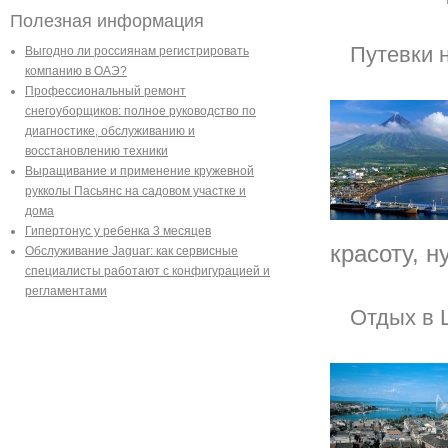
Полезная информация
Путевки 
Выгодно ли россиянам регистрировать
компанию в ОАЭ?
Профессиональный ремонт
снегоуборщиков: полное руководство по
диагностике, обслуживанию и
восстановлению техники
Выращивание и применение кружевной
рукколы Пасьянс на садовом участке и
дома
Гипертонус у ребенка 3 месяцев
красоту, н
Обслуживание Jaguar: как сервисные
специалисты работают с конфигурацией и
регламентами
Отдых в 