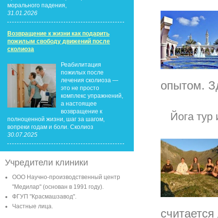
морального падения,
31.01.2026
Возвращение к жизни как подарить
пожилым свободу движений после
сколиоза
Реабилитация
пожилых после
лечения сколиоза —
опытом. З
это не просто
комплекс упражнений,
а настоящее
возвращение к
Йога тур 
полноценной жизни, шаг за шагом,
вопреки годам и боли. Сколиоз
30.07.2025
Учредители клиники
ООО Научно-производственный центр
"Медилар" (основан в 1991 году).
ФГУП "Красмашзавод".
Частные лица.
считается